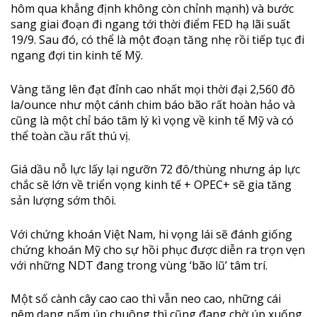
hôm qua khẳng định không còn chỉnh mạnh) và bước
sang giai đoạn đi ngang tới thời điểm FED hạ lãi suất
19/9. Sau đó, có thể là một đoạn tăng nhẹ rồi tiếp tục đi
ngang đợi tin kinh tế Mỹ.
Vàng tăng lên đạt đỉnh cao nhất mọi thời đại 2,560 đô
la/ounce như một cánh chim báo bão rất hoàn hảo và
cũng là một chỉ báo tâm lý kì vọng về kinh tế Mỹ và có
thể toàn cầu rất thú vị.
Giá dầu nỗ lực lấy lại ngưỡn 72 đô/thùng nhưng áp lực
chắc sẽ lớn về triển vọng kinh tế + OPEC+ sẽ gia tăng
sản lượng sớm thôi.
Với chứng khoán Việt Nam, hi vọng lái sẽ đánh giống
chứng khoán Mỹ cho sự hồi phục được diễn ra trọn vẹn
với những NDT đang trong vùng ‘bão lũ’ tâm trí.
Một số cành cây cao cao thì vẫn neo cao, những cái
nêm dạng nấm úp chuông thì cũng đang chờ úp xuống