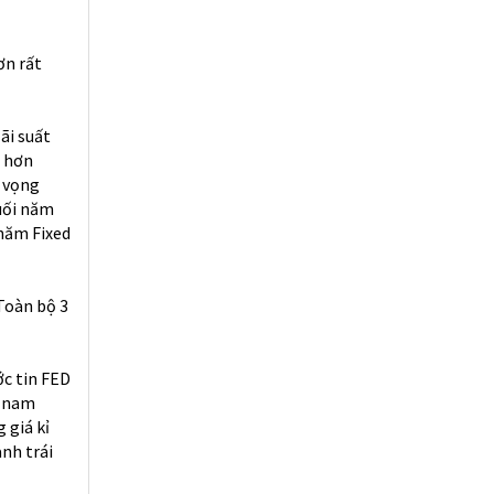
ơn rất
lãi suất
ẽ hơn
ì vọng
uối năm
 năm Fixed
 Toàn bộ 3
c tin FED
i nam
 giá kỉ
nh trái