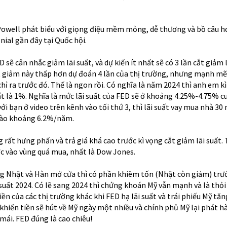
Powell phát biểu với giọng điệu mềm mỏng, dễ thương và bồ câu h
nial gần đây tại Quốc hội.
 sẽ cân nhắc giảm lãi suất, và dự kiến ít nhất sẽ có 3 lần cắt giảm 
t giảm này thấp hơn dự đoán 4 lần của thị trường, nhưng mạnh m
hỉ ra trước đó. Thế là ngon rồi. Có nghĩa là năm 2024 thì anh em k
t là 1%. Nghĩa là mức lãi suất của FED sẽ ở khoảng 4.25%-4.75% c
với bạn ở video trên kênh vào tối thứ 3, thì lãi suất vay mua nhà 30
 vào khoảng 6.2%/năm.
 rất hưng phấn và trả giá khá cao trước kì vọng cắt giảm lãi suất.
c vào vùng quá mua, nhất là Dow Jones.
g Nhật và Hàn mở cửa thì có phần khiêm tốn (Nhật còn giảm) trướ
 suất 2024. Có lẽ sang 2024 thì chứng khoán Mỹ vẫn mạnh và là thỏ
ền của các thị trường khác khi FED hạ lãi suất và trái phiếu Mỹ tăng
khiến tiền sẽ hút về Mỹ ngày một nhiều và chính phủ Mỹ lại phát hà
mái. FED đúng là cao chiêu!