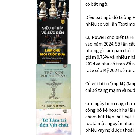
có bất ngờ.
Điều bất ngờ đó là ông 
nhiều so với lần Testimo
Cụ Powell cho biết là FED
vào năm 2024. Số lần cắ
những gì các quan chức c
giảm 0.75% và nhiều nhấ
2024 và như có trao đổi 
rate của Mỹ 2024 sẽ rơi
Có vẻ thị trường Mỹ đang
chỉ số tăng mạnh và bướ
Còn ngày hôm nay, chứn
công bố kế hoạch hạ lãi
châm hút tiền, hút hết ti
lục là một nguyên nhân 
phiếu vay nợ được thoải 