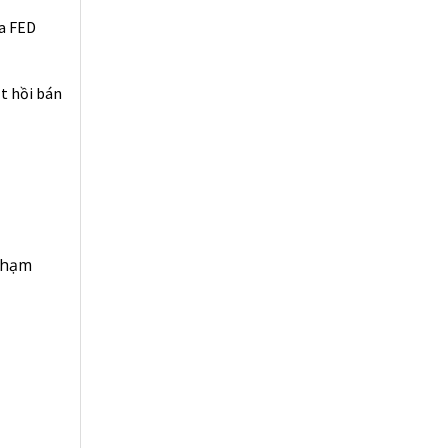
ủa FED
t hồi bán
 phạm