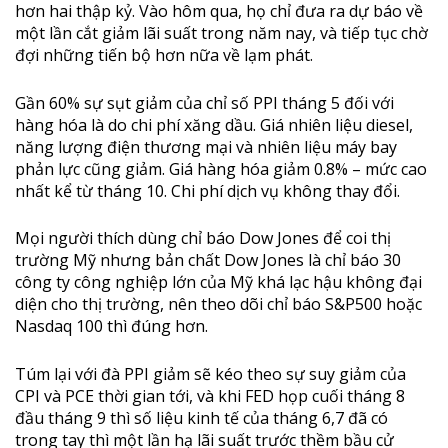
hơn hai thập kỷ. Vào hôm qua, họ chỉ đưa ra dự báo về
một lần cắt giảm lãi suất trong năm nay, và tiếp tục chờ
đợi những tiến bộ hơn nữa về lạm phát.
Gần 60% sự sụt giảm của chỉ số PPI tháng 5 đối với
hàng hóa là do chi phí xăng dầu. Giá nhiên liệu diesel,
năng lượng điện thương mại và nhiên liệu máy bay
phản lực cũng giảm. Giá hàng hóa giảm 0.8% – mức cao
nhất kể từ tháng 10. Chi phí dịch vụ không thay đổi.
Mọi người thích dùng chỉ báo Dow Jones để coi thị
trường Mỹ nhưng bản chất Dow Jones là chỉ báo 30
công ty công nghiệp lớn của Mỹ khá lạc hậu không đại
diện cho thị trường, nên theo dõi chỉ báo S&P500 hoặc
Nasdaq 100 thì đúng hơn.
Túm lại với đà PPI giảm sẽ kéo theo sự suy giảm của
CPI và PCE thời gian tới, và khi FED họp cuối tháng 8
đầu tháng 9 thì số liệu kinh tế của tháng 6,7 đã có
trong tay thì một lần hạ lãi suất trước thềm bầu cử