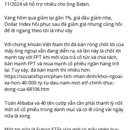
11/2024 sẽ hỗ trợ nhiều cho ông Biden.
Vàng hôm qua giảm lại gần 1%, giá dầu giảm nhẹ,
Dollar Index hồi phục sau đà giảm giá nhưng cũng hồi
để đi ngang theo tôi là như vậy.
Với chứng khoán Việt Nam thì đà bán ròng chốt lời của
mấy ông ngoại vẫn đang diễn ra, và lần này là chốt lời
mạnh tay với FPT khi mới vừa trả cổ tức và chia tách,
bán mạnh FPT và mua mạnh cổ phiếu ngân hàng trở
lại. Tuy vậy, đà bán mạnh thì nhiều hơn.
https://social.kfsp.vn/phan-tich-nhan-dinh/khoi-ngoai-
xa-hon-40-000-ty-tu-dau-nam-mot-etf-chinh-thuc-
dong-cua-68106.htm
Toán Alibaba và 40 tên cướp vẫn cần phải thanh lý nốt
một số cổ phiếu trong danh mục và có lẽ cũng vài ngày
nữa là xong.
Một tin nữa là Fubon ETFs vừa mới có giấy phép huy