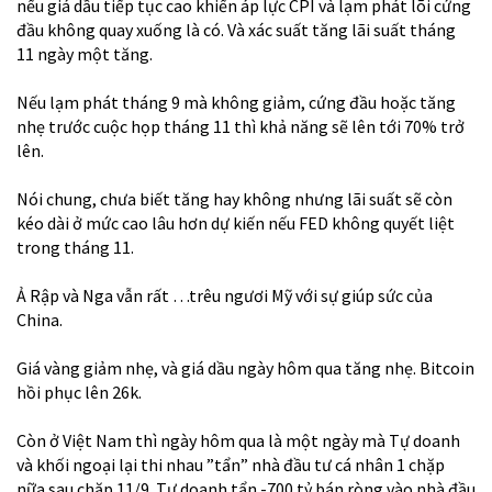
nếu giá dầu tiếp tục cao khiến áp lực CPI và lạm phát lõi cứng
đầu không quay xuống là có. Và xác suất tăng lãi suất tháng
11 ngày một tăng.
Nếu lạm phát tháng 9 mà không giảm, cứng đầu hoặc tăng
nhẹ trước cuộc họp tháng 11 thì khả năng sẽ lên tới 70% trở
lên.
Nói chung, chưa biết tăng hay không nhưng lãi suất sẽ còn
kéo dài ở mức cao lâu hơn dự kiến nếu FED không quyết liệt
trong tháng 11.
Ả Rập và Nga vẫn rất …trêu ngươi Mỹ với sự giúp sức của
China.
Giá vàng giảm nhẹ, và giá dầu ngày hôm qua tăng nhẹ. Bitcoin
hồi phục lên 26k.
Còn ở Việt Nam thì ngày hôm qua là một ngày mà Tự doanh
và khối ngoại lại thi nhau ”tẩn” nhà đầu tư cá nhân 1 chặp
nữa sau chặp 11/9. Tự doanh tẩn -700 tỷ bán ròng vào nhà đầu