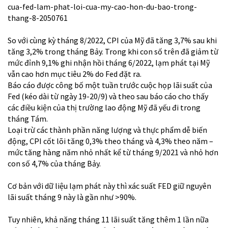
cua-fed-lam-phat-loi-cua-my-cao-hon-du-bao-trong-
thang-8-2050761
So với cùng kỳ tháng 8/2022, CPI của Mỹ đã tăng 3,7% sau khi
tăng 3,2% trong tháng Bảy. Trong khi con số trên đã giảm từ
mức đỉnh 9,1% ghi nhận hồi tháng 6/2022, lạm phát tại Mỹ
vẫn cao hơn mục tiêu 2% do Fed đặt ra.
Báo cáo được công bố một tuần trước cuộc họp lãi suất của
Fed (kéo dài từ ngày 19-20/9) và theo sau báo cáo cho thấy
các điều kiện của thị trường lao động Mỹ đã yếu đi trong
tháng Tám.
Loại trừ các thành phần năng lượng và thực phẩm dễ biến
động, CPI cốt lõi tăng 0,3% theo tháng và 4,3% theo năm –
mức tăng hàng năm nhỏ nhất kể từ tháng 9/2021 và nhỏ hơn
con số 4,7% của tháng Bảy.
Cơ bản với dữ liệu lạm phát này thì xác suất FED giữ nguyên
lãi suất tháng 9 này là gần như >90%.
Tuy nhiên, khả năng tháng 11 lãi suất tăng thêm 1 lần nữa