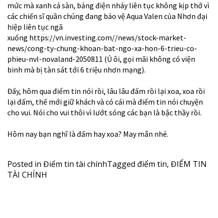
mức mà xanh cả sàn, bảng điện nháy liên tục không kịp thở vì
các chiến sĩ quần chúng đang bảo vệ Aqua Valen của Nhơn đại
hiệp liên tục ngã
xuống
https://vn.investing.com//news/stock-market-
news/cong-ty-chung-khoan-bat-ngo-xa-hon-6-trieu-co-
phieu-nvl-novaland-2050811
(Ủ ôi, gọi mãi không có viện
binh mà bị tàn sát tới 6 triệu nhơn mạng).
Đấy, hôm qua điểm tin nói rồi, lâu lâu đấm rồi lại xoa, xoa rồi
lại đấm, thế mới giữ khách và có cái mà điểm tin nói chuyện
cho vui. Nói cho vui thôi vì lướt sóng các bạn là bậc thầy rồi.
Hôm nay bạn nghĩ là đấm hay xoa? May mắn nhé.
Posted in
Điểm tin tài chính
Tagged
điểm tin
,
ĐIỂM TIN
TÀI CHÍNH