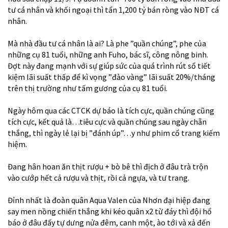
tư cá nhân và khối ngoại thì tẩn 1,200 tỷ bán ròng vào NĐT cá
nhân.
Mà nhà đầu tư cá nhân là ai? Là phe ”quần chúng”, phe của
những cụ 81 tuổi, những anh Fuho, bác sĩ, công nông binh.
Đợt này đang mạnh với sự giúp sức của quá trình rút sổ tiết
kiệm lãi suất thấp để kì vọng ”đào vàng” lãi suất 20%/tháng
trên thị trường như tấm gương của cụ 81 tuổi.
Ngày hôm qua các CTCK dự báo là tích cực, quần chúng cũng
tích cực, kết quả là…tiêu cực và quần chúng sau ngày chẵn
thắng, thì ngày lẻ lại bị ”đánh úp”…y như phim cổ trang kiếm
hiệm.
Đang hân hoan ăn thịt rượu + bò bê thì địch ở đâu trà trộn
vào cướp hết cả rượu và thịt, rồi cả ngựa, và tư trang.
Đỉnh nhất là đoàn quân Aqua Valen của Nhơn đại hiệp đang
say men nồng chiến thắng khi kéo quân x2 từ đáy thì đội hổ
báo ở đâu đấy tự dưng nửa đêm, canh một, ào tới và xả đến