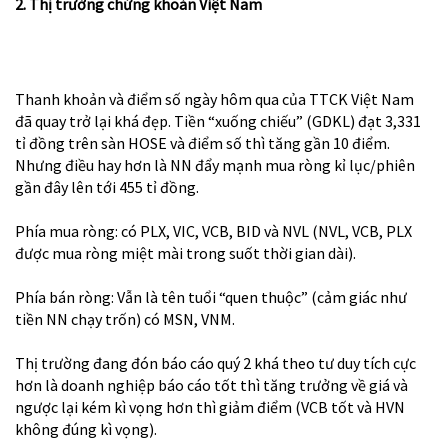
2. Thị trường chứng khoán Việt Nam
Thanh khoản và điểm số ngày hôm qua của TTCK Việt Nam
đã quay trở lại khá đẹp. Tiền “xuống chiếu” (GDKL) đạt 3,331
tỉ đồng trên sàn HOSE và điểm số thì tăng gần 10 điểm.
Nhưng điều hay hơn là NN đẩy mạnh mua ròng kỉ lục/phiên
gần đây lên tới 455 tỉ đồng.
Phía mua ròng: có PLX, VIC, VCB, BID và NVL (NVL, VCB, PLX
được mua ròng miệt mài trong suốt thời gian dài).
Phía bán ròng: Vẫn là tên tuổi “quen thuộc” (cảm giác như
tiền NN chạy trốn) có MSN, VNM.
Thị trường đang đón báo cáo quý 2 khá theo tư duy tích cực
hơn là doanh nghiệp báo cáo tốt thì tăng trưởng về giá và
ngược lại kém kì vọng hơn thì giảm điểm (VCB tốt và HVN
không đúng kì vọng).