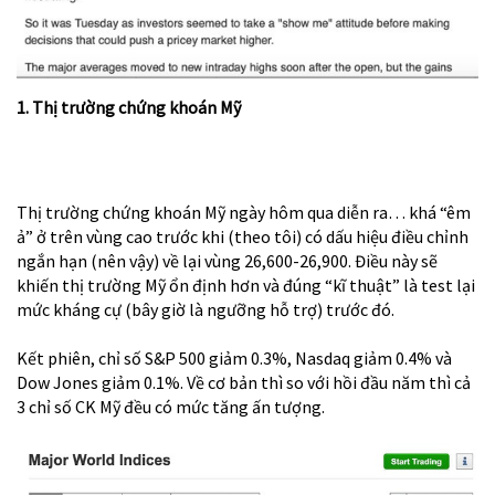
1. Thị trường chứng khoán Mỹ
Thị trường chứng khoán Mỹ ngày hôm qua diễn ra… khá “êm
ả”
ở trên vùng cao trước khi (theo tôi) có dấu hiệu điều chỉnh
ngắn hạn (nên vậy) về lại vùng 26,600-26,900. Điều này sẽ
khiến thị trường Mỹ ổn định hơn và đúng “kĩ thuật” là test lại
mức kháng cự (bây giờ là ngưỡng hỗ trợ) trước đó.
Kết phiên, chỉ số S&P 500 giảm 0.3%, Nasdaq giảm 0.4% và
Dow Jones giảm 0.1%. Về cơ bản thì so với hồi đầu năm thì cả
3 chỉ số CK Mỹ đều có mức tăng ấn tượng.