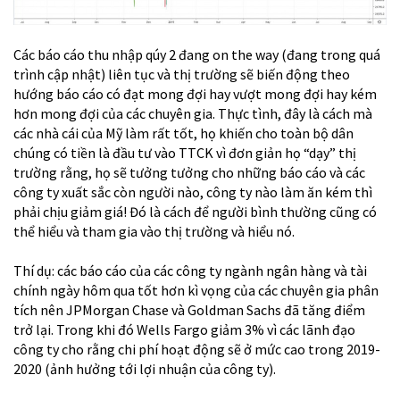
Các báo cáo thu nhập qúy 2 đang on the way (đang trong quá
trình cập nhật) liên tục và thị trường sẽ biến động theo
hướng báo cáo có đạt mong đợi hay vượt mong đợi hay kém
hơn mong đợi của các chuyên gia. Thực tình, đây là cách mà
các nhà cái của Mỹ làm rất tốt, họ khiến cho toàn bộ dân
chúng có tiền là đầu tư vào TTCK vì đơn giản họ “dạy” thị
trường rằng, họ sẽ tưởng tưởng cho những báo cáo và các
công ty xuất sắc còn người nào, công ty nào làm ăn kém thì
phải chịu giảm giá! Đó là cách để người bình thường cũng có
thể hiểu và tham gia vào thị trường và hiểu nó.
Thí dụ: các báo cáo của các công ty ngành ngân hàng và tài
chính ngày hôm qua tốt hơn kì vọng của các chuyên gia phân
tích nên JPMorgan Chase và Goldman Sachs đã tăng điểm
trở lại. Trong khi đó Wells Fargo giảm 3% vì các lãnh đạo
công ty cho rằng chi phí hoạt động sẽ ở mức cao trong 2019-
2020 (ảnh hưởng tới lợi nhuận của công ty).