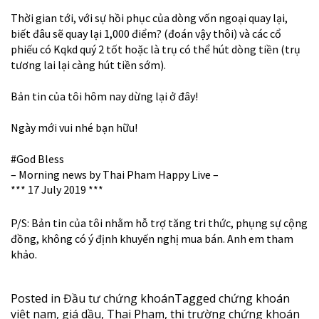
Thời gian tới, với sự hồi phục của dòng vốn ngoại quay lại,
biết đâu sẽ quay lại 1,000 điểm? (đoán vậy thôi) và các cổ
phiếu có Kqkd quý 2 tốt hoặc là trụ có thể hút dòng tiền (trụ
tương lai lại càng hút tiền sớm).
Bản tin của tôi hôm nay dừng lại ở đây!
Ngày mới vui nhé bạn hữu!
#God
Bless
– Morning news by Thai Pham Happy Live –
***
17
July
2019
***
P/S: Bản tin của tôi nhằm hỗ trợ tăng tri thức, phụng sự cộng
đồng, không có ý định khuyến nghị mua bán. Anh em tham
khảo.
Posted in
Đầu tư chứng khoán
Tagged
chứng khoán
việt nam
,
giá dầu
,
Thai Pham
,
thị trường chứng khoán