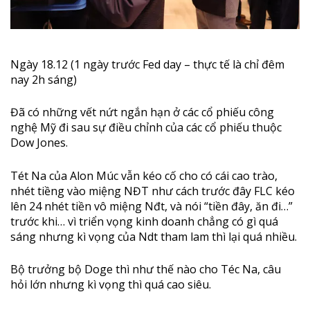
Ngày 18.12 (1 ngày trước Fed day – thực tế là chỉ đêm
nay 2h sáng)
Đã có những vết nứt ngắn hạn ở các cổ phiếu công
nghệ Mỹ đi sau sự điều chỉnh của các cổ phiếu thuộc
Dow Jones.
Tét Na của Alon Múc vẫn kéo cố cho có cái cao trào,
nhét tiềng vào miệng NĐT như cách trước đây FLC kéo
lên 24 nhét tiền vô miệng Nđt, và nói “tiền đây, ăn đi…”
trước khi… vì triển vọng kinh doanh chẳng có gì quá
sáng nhưng kì vọng của Ndt tham lam thì lại quá nhiều.
Bộ trưởng bộ Doge thì như thế nào cho Téc Na, câu
hỏi lớn nhưng kì vọng thì quá cao siêu.