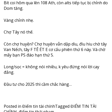
Bít coi hôm qua lên 108 Ath, còn alts tiếp tục bị chỉnh do
Dom tăng.
Vàng chỉnh nhẹ.
Chợ Tây nó thế.
Còn chợ huyện? Chợ huyện vẫn dập dìu, đìu hiu chờ tây
Van Nếch, tây F TÊ ÉT E cơ cấu phiên thứ 6 này. Và chờ
mấy bạn PS đáo hạn thứ 5.
Long/sọc = không nói nhiều, k yêu đừng nói lời cay
đắng.
Đầu tư cho 2025 thì cầm chắc hàng…
Posted in
Điểm tin tài chính
Tagged
ĐIỂM TIN TÀI
CHÍNH
,
điểm tin thái phạm