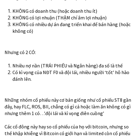
KHÔNG có doanh thu (hoặc doanh thu ít)
KHÔNG có lợi nhuận (THẬM chí âm lợi nhuận)
KHÔNG có nhiều dự án đang triển khai để bán hàng (hoặc
không có)
Nhưng có 2 CÓ:
Nhiều nợ nần (TRÁI PHIẾU và Ngân hàng) đa số là thế
Có kì vọng của NĐT F0 và đội lái, nhiều người ‘tốt’ hô hào
đánh lên.
Những nhóm cổ phiếu này cơ bản giống như cổ phiếu ST8 gần
đây, hay FLC, ROS, BII, chẳng có gì cả hoặc làm ăn không có gì
nhưng thêm 1 có…’đội lái và kì vọng điên cuồng’
Các cổ đông này hay so cổ phiếu của họ với bitcoin, nhưng so
thế khập khiễng vì Bitcoin có giới hạn và limited còn cổ phiếu