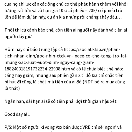
của họ thì lúc cần các ông chủ có thể phát hành thêm với khối
lượng rất lớn và vô hạn giá 10k/cổ phiếu – 20k/ cổ phiếu trở
lên để làm dự án này, dự án kia nhưng rồi chẳng thấy đâu…
Thôi thì cứ cảnh báo thế, còn tiền ai người nấy đánh và tiền ai
người đấy giữ.
Hôm nay chỉ báo trung lập cả https://social.kfsp.vn/phan-
tich-nhan-dinh/goc-nhin-ctck-vn-index-co-the-tang-tro-lai-
nhung-xac-suat-vuot-dinh-ngay-cang-giam-
188240318191732234-22938.htm và có lẽ chưa biết thế nào:
tăng hay giảm, nhưng sau phiên gần 2 tỉ đô kia thì chắc tiền
bị hút đi cũng là thật mà tiền của ai đó (NĐT bỏ ra mua cũng
là thật).
Ngắn hạn, dài hạn ai sẽ có tiền phải đợi thời gian hậu xét.
Good day all.
P/S: Một số người kì vọng Vxx bán được VRE thì sẽ ‘ngon’ và