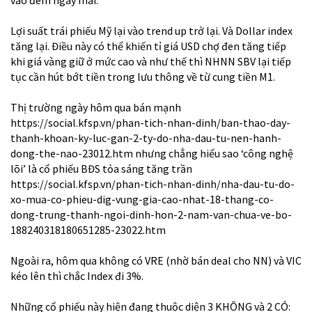
Lợi suất trái phiếu Mỹ lại vào trend up trở lại. Và Dollar index
tăng lại. Điều này có thể khiến tỉ giá USD chợ đen tăng tiếp
khi giá vàng giữ ở mức cao và như thế thì NHNN SBV lại tiếp
tục cần hút bớt tiền trong lưu thông về từ cung tiền M1.
Thị trường ngày hôm qua bán mạnh
https://social.kfsp.vn/phan-tich-nhan-dinh/ban-thao-day-
thanh-khoan-ky-luc-gan-2-ty-do-nha-dau-tu-nen-hanh-
dong-the-nao-23012.htm nhưng chẳng hiểu sao ‘công nghệ
lõi’ là cổ phiếu BĐS tỏa sáng tăng trần
https://social.kfsp.vn/phan-tich-nhan-dinh/nha-dau-tu-do-
xo-mua-co-phieu-dig-vung-gia-cao-nhat-18-thang-co-
dong-trung-thanh-ngoi-dinh-hon-2-nam-van-chua-ve-bo-
188240318180651285-23022.htm
Ngoài ra, hôm qua không có VRE (nhờ bán deal cho NN) và VIC
kéo lên thì chắc Index đi 3%.
Những cổ phiếu này hiện đang thuộc diện 3 KHÔNG và 2 CÓ: