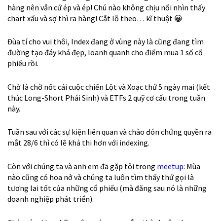
hàng nên vẫn cứ ép và ép! Chú nào không chịu nổi nhìn thấy
chart xấu và sợ thì ra hàng! Cắt lỗ theo… kĩ thuật
😀
Đùa tí cho vui thôi, Index đang ở vùng này là cũng đang tìm
đường tạo đáy khá đẹp, loanh quanh cho điểm mua 1 số cổ
phiếu rồi.
Chờ là chờ nốt cái cuộc chiến Lột và Xoạc thứ 5 ngày mai (kết
thúc Long-Short Phái Sinh) và ETFs 2 quỹ cơ cấu trong tuần
này.
Tuần sau với các sự kiện liên quan và chào đón chứng quyền ra
mắt 28/6 thì có lẽ khả thi hơn với indexing.
Còn với chúng ta và anh em đã gặp tôi trong
meetup:
Mùa
nào cũng có hoa nở và chúng ta luôn tìm thấy thứ gọi là
tương lai tốt của những cổ phiếu (mà đăng sau nó là những
doanh nghiệp phát triển).