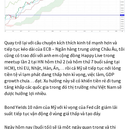
Quay trở lại với câu chuyện kích thích kinh tế mạnh hơn và
tiếp tục kéo dài của ECB – Ngân hàng trung ương Châu Âu, tôi
cũng có trao đổi với anh em cộng đồng Happy Live trong
meetup lần 2 tại HN hôm thứ 2 (và hôm thứ 7 buổi sáng tại
HCM), thì EU, Nhật, Hàn, Ấn,… rồi cả Mỹ sẽ tiếp tục nới lỏng
tiền tệ vì lạm phát đang thấp hơn kì vọng, việc làm, GDP
growth chưa… đạt. Xu hướng này sẽ có khiến tiền rẻ đi tung
tăng khắp các quốc gia trong đó thị trường như Việt Nam sẽ
được hưởng lợi nhiều.
Bond Yields 10 năm của Mỹ với kì vọng của Fed cắt giảm lãi
suất tiếp tục vận động ở vùng giá thấp và tạo đáy.
Ngày hôm nay (buổi tối) sẽ là một ngày quan trọng và thị