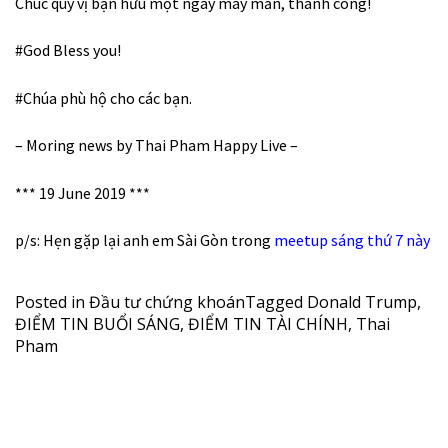
Chúc qúy vị bạn hữu một ngày may mắn, thành công!
#God
Bless you!
#Chúa
phù hộ cho các bạn.
– Moring news by Thai Pham Happy Live –
*** 19 June 2019 ***
p/s: Hẹn gặp lại anh em Sài Gòn trong
meetup sáng thứ 7 này
Posted in
Đầu tư chứng khoán
Tagged
Donald Trump
,
ĐIỂM TIN BUỔI SÁNG
,
ĐIỂM TIN TÀI CHÍNH
,
Thai
Pham