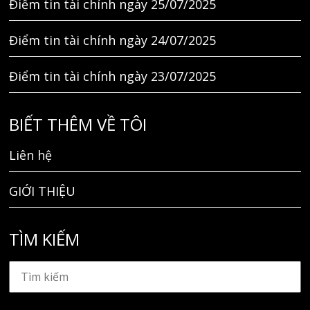
Điểm tin tài chính ngày 25/07/2025
Điểm tin tài chính ngày 24/07/2025
Điểm tin tài chính ngày 23/07/2025
BIẾT THÊM VỀ TÔI
Liên hệ
GIỚI THIỆU
TÌM KIẾM