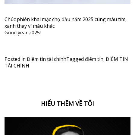
Chúc phiên khai mạc chợ đầu năm 2025 cùng màu tím,
xanh thay vì màu khác.
Good year 2025!
Posted in
Điểm tin tài chính
Tagged
điểm tin
,
ĐIỂM TIN
TÀI CHÍNH
HIỂU THÊM VỀ TÔI