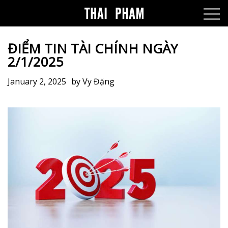
ĐIỂM TIN TÀI CHÍNH NGÀY
2/1/2025
January 2, 2025
by
Vy Đặng