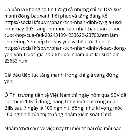
Cơ bản là không có tin tức gì cả nhưng chỉ số DXY sức
mạnh đồng bạc xanh hồi phục và tăng đáng kể
https://social.kfsp.vn/phan-tich-nhan-dinh/ty-gia-usd-
hom-nay-203-tang-len-muc-cao-nhat-hai-tuan-truoc-
cuoc-hop-cua-fed-202431994233622-23700.htm
làm
cho Đồng Yên tiếp tục suy yếu và tiến tới đỉnh cũ
https://social.kfsp.vn/phan-tich-nhan-dinh/vi-sao-dong-
yen-van-truot-gia-sau-khi-boj-cham-dut-lai-suat-am-
23653.htm
Giá dầu tiếp tục tăng mạnh trong khi giá vàng đứng
yên.
Ở Thị trường tiền tệ Việt Nam thì ngày hôm qua SBV đã
rút thêm 10K tỉ đồng, nâng tổng mức rút ròng qua T-
Bills sau 7 ngày là 100 nghìn tỉ đồng, như kì vọng mốc
100 nghìn tỉ của thị trường nhằm kiểm soát tỉ giá.
Nhằm ‘chơi chữ’ về việc này thì mỗi tít bài của mỗi báo