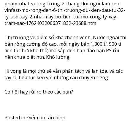
pham-nhat-vuong-trong-2-thang-doi-ngoi-lam-ceo-
vinfast-mo-rong-den-6-thi-truong-du-kien-dau-tu-32-
ty-usd-xay-2-nha-may-bo-tien-tui-mo-cong-ty-xay-
tram-sac-17624032006371832-23688.htm
Thị trường về điểm số khá chênh vênh, Nước ngoài thì
bán ròng cường độ cao, mỗi ngày bán 1,300 tỉ, 900 tỉ
liên tục hơi khó thở; mà sắp đến hạn đáo hạn PS rồi
nên chưa biết ntn. Khó lường.
Hi vọng là mọi thứ sẽ vẫn phân tách và lan tỏa, và các
tay lái tiếp tục kéo với những câu chuyện riêng.
Cơ hội hay rủi ro theo các bạn?
Posted in
Điểm tin tài chính