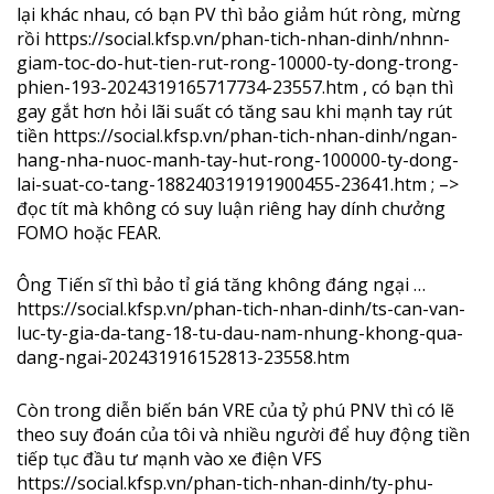
lại khác nhau, có bạn PV thì bảo giảm hút ròng, mừng
rồi
https://social.kfsp.vn/phan-tich-nhan-dinh/nhnn-
giam-toc-do-hut-tien-rut-rong-10000-ty-dong-trong-
phien-193-2024319165717734-23557.htm
, có bạn thì
gay gắt hơn hỏi lãi suất có tăng sau khi mạnh tay rút
tiền
https://social.kfsp.vn/phan-tich-nhan-dinh/ngan-
hang-nha-nuoc-manh-tay-hut-rong-100000-ty-dong-
lai-suat-co-tang-188240319191900455-23641.htm
; –>
đọc tít mà không có suy luận riêng hay dính chưởng
FOMO hoặc FEAR.
Ông Tiến sĩ thì bảo tỉ giá tăng không đáng ngại …
https://social.kfsp.vn/phan-tich-nhan-dinh/ts-can-van-
luc-ty-gia-da-tang-18-tu-dau-nam-nhung-khong-qua-
dang-ngai-202431916152813-23558.htm
Còn trong diễn biến bán VRE của tỷ phú PNV thì có lẽ
theo suy đoán của tôi và nhiều người để huy động tiền
tiếp tục đầu tư mạnh vào xe điện VFS
https://social.kfsp.vn/phan-tich-nhan-dinh/ty-phu-