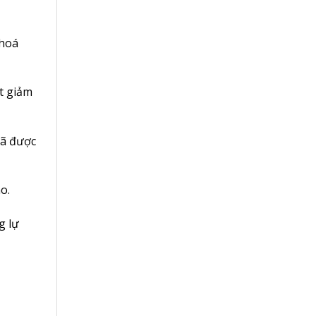
 hoá
t giảm
đã được
o.
g lự