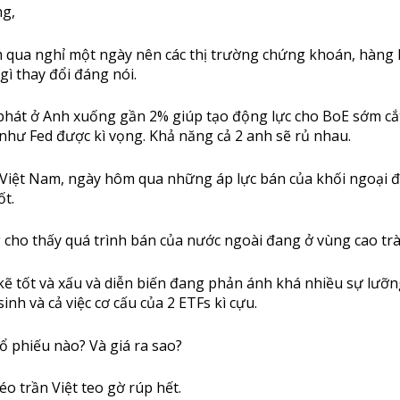
ng,
qua nghỉ một ngày nên các thị trường chứng khoán, hàng
gì thay đổi đáng nói.
 phát ở Anh xuống gần 2% giúp tạo động lực cho BoE sớm cắ
y như Fed được kì vọng. Khả năng cả 2 anh sẽ rủ nhau.
Việt Nam, ngày hôm qua những áp lực bán của khối ngoại 
ốt.
cho thấy quá trình bán của nước ngoài đang ở vùng cao trà
 kẽ tốt và xấu và diễn biến đang phản ánh khá nhiều sự lưỡn
inh và cả việc cơ cấu của 2 ETFs kì cựu.
ổ phiếu nào? Và giá ra sao?
 trần Việt teo gờ rúp hết.