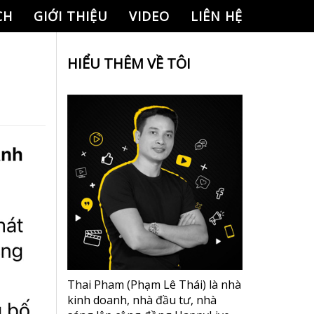
CH
GIỚI THIỆU
VIDEO
LIÊN HỆ
HIỂU THÊM VỀ TÔI
Thai Pham (Phạm Lê Thái) là nhà
kinh doanh, nhà đầu tư, nhà