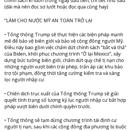
chính sách kí luôn trong ngày đầu tiên, chi tiết như sau:
(dài mà nên đọc sơ lướt hoặc đọc qua cũng hay)
“LÀM CHO NƯỚC MỸ AN TOÀN TRỞ LẠI
• Tổng thống Trump sẽ thực hiện các biện pháp mạnh
mẽ để bảo vệ biên giới và bảo vệ cộng đồng người Mỹ.
Điều này bao gồm việc chấm dứt chính sách “bắt và thả”
của Biden, khôi phục chương trình “Ở lại Mexico”, xây
dựng bức tường biên giới, chấm dứt quy chế tị nạn cho
những người vượt biên trái phép, trấn áp các khu bảo
trợ tội phạm, đồng thời tăng cường kiểm tra và sàng
lọc người nhập cư.
• Chiến dịch trục xuất của Tổng thống Trump sẽ giải
quyết tình trạng số lượng kỷ lục người nhập cư bất hợp
pháp vượt biên dưới chính quyền trước.
• Tổng thống sẽ tạm dừng chương trình tái định cư
người tị nạn, sau khi các cộng đồng địa phương bị buộc