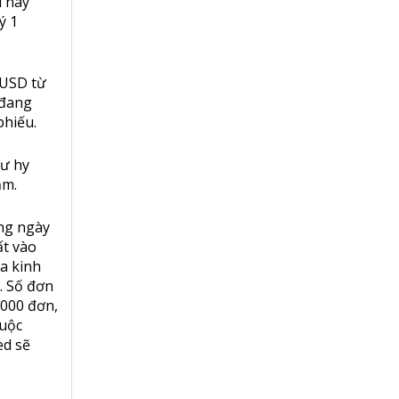
u này
ý 1
 USD từ
 đang
phiếu.
tư hy
ảm.
ong ngày
ất vào
ia kinh
. Số đơn
,000 đơn,
cuộc
ed sẽ