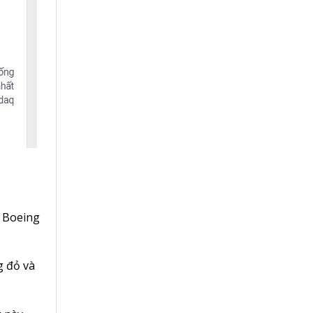
ó Boeing
g đỏ và