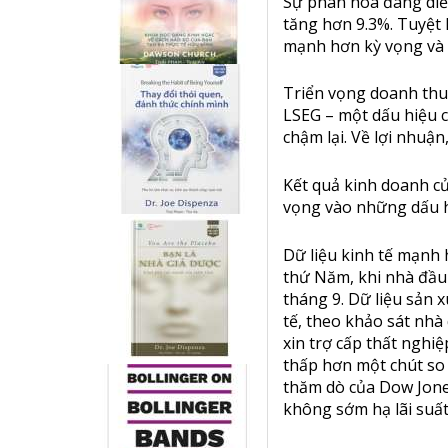
Sự phân hóa đang diễ
tăng hơn 9.3%. Tuyệt 
mạnh hơn kỳ vọng và t
Triển vọng doanh thu 
LSEG – một dấu hiệu 
chậm lại. Về lợi nhuậ
Kết quả kinh doanh củ
vọng vào những dấu h
Dữ liệu kinh tế mạnh
thứ Năm, khi nhà đầu 
tháng 9. Dữ liệu sản 
tế, theo khảo sát nh
xin trợ cấp thất nghi
thấp hơn một chút so 
thăm dò của Dow Jones
không sớm hạ lãi suất