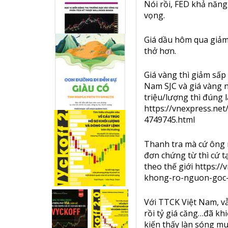
Nói rồi, FED khả năng c
vọng.
Giá dầu hôm qua giảm 
thở hơn.
Giá vàng thì giảm sấp
Nam SJC và giá vàng 
triệu/lượng thì đúng 
https://vnexpress.ne
4749745.html
Thanh tra mà cứ ông 
đơn chứng từ thì cứ t
theo thế giới
https://
khong-ro-nguon-goc-
Với TTCK Việt Nam, vẫ
rồi tỷ giá căng…đã kh
kiến thấy làn sóng mu