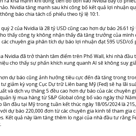
n ra khá mạnh khi dòng tiền đổ dồn vào Nvidia đẩy cổ phiế
hảo. Nvidia tăng mạnh sau khi công bố kết quả lợi nhuận qu
hông báo chia tách cổ phiếu theo tỷ lệ 10:1.
quý 2 của Nvidia là 28 tỷ USD cũng cao hơn dự báo 26.61 tỷ
cho thấy công ty không nhận thấy đà tăng trưởng của mình
n, các chuyên gia phân tích dự báo lợi nhuận đạt 595 USD/cổ 
a Nvidia đã trở thành tâm điểm trên Phố Wall, khi nhà đầu 
iệu cho thấy sự phấn khích xung quanh AI sẽ không suy gi
 hơn dự báo cũng ảnh hưởng tiêu cực đến đà tăng trong tr
tư giảm kỳ vọng Cục Dự trữ Liên bang Mỹ (Fed) sẽ hạ lãi su
xuất và dịch vụ tháng 5 đều cao hơn dự báo của các chuyên g
à quản lý mua hàng từ S&P Global công bố vào ngày thứ Năm
ệp lần đầu tại Mỹ trong tuần kết thúc ngày 18/05/2024 là 215
với dự báo 220,000 đơn từ các chuyên gia kinh tế tham gia 
. Kết quả này làm tăng thêm lo ngại của nhà đầu tư rằng F
.