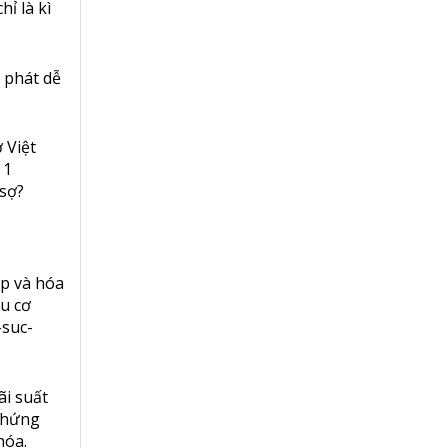
hỉ là kì
 phát dễ
 Việt
 1
 sợ?
p và hóa
ầu cơ
-suc-
ãi suất
 chứng
hóa.