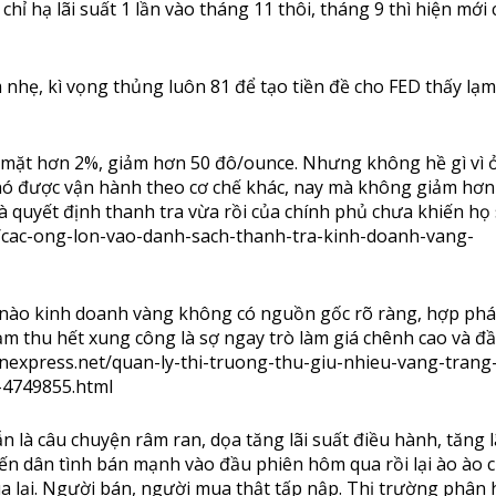
hỉ hạ lãi suất 1 lần vào tháng 11 thôi, tháng 9 thì hiện mới c
nhẹ, kì vọng thủng luôn 81 để tạo tiền đề cho FED thấy lạm
 mặt hơn 2%, giảm hơn 50 đô/ounce. Nhưng không hề gì vì ở
nó được vận hành theo cơ chế khác, nay mà không giảm hơn
là quyết định thanh tra vừa rồi của chính phủ chưa khiến họ
t/cac-ong-lon-vao-danh-sach-thanh-tra-kinh-doanh-vang-
nào kinh doanh vàng không có nguồn gốc rõ ràng, hợp phá
ạm thu hết xung công là sợ ngay trò làm giá chênh cao và đ
vnexpress.net/quan-ly-thi-truong-thu-giu-nhieu-vang-trang
4749855.html
n là câu chuyện râm ran, dọa tăng lãi suất điều hành, tăng l
iến dân tình bán mạnh vào đầu phiên hôm qua rồi lại ào ào
a lại. Người bán, người mua thật tấp nập. Thị trường phân 