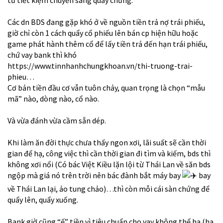
từ tiết kiệm chuyển sang quẩy chứng.
Các dn BDS đang gặp khó ở về nguồn tiền trả nợ trái phiếu,
giờ chỉ còn 1 cách quẩy cổ phiếu lên bán cp hiện hữu hoặc
game phát hành thêm cổ để lấy tiền trả đến hạn trái phiếu,
chứ vay bank thì khó
https://www.tinnhanhchungkhoan.vn/thi-truong-trai-
phieu…
Cơ bản tiền đầu cơ vẫn tuôn chảy, quan trọng là chọn “mẫu
mã” nào, dòng nào, cổ nào.
Và vừa đánh vừa cầm sẵn dép.
Khi làm ăn đời thực chưa thấy ngon xơi, lãi suất sẽ cần thời
gian để hạ, công việc thì cần thời gian đi tìm và kiếm, bds thì
không xơi nổi (Có bác Việt Kiều lặn lội từ Thái Lan về săn bds
ngộp mà giá nó trên trời nên bác đành bắt máy bay
bay
về Thái Lan lại, ảo tung chảo)…thì còn mỗi cái sàn chứng để
quẩy lên, quẩy xuống.
Bank giờ cũng “ế” tiền vì tiêu chuẩn cho vay không thể hạ (hạ