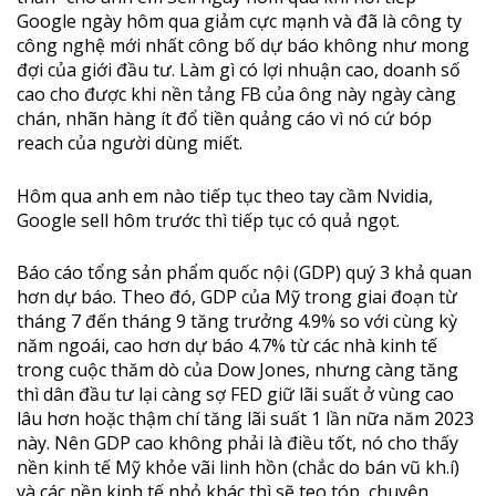
Google ngày hôm qua giảm cực mạnh và đã là công ty
công nghệ mới nhất công bố dự báo không như mong
đợi của giới đầu tư. Làm gì có lợi nhuận cao, doanh số
cao cho được khi nền tảng FB của ông này ngày càng
chán, nhãn hàng ít đổ tiền quảng cáo vì nó cứ bóp
reach của người dùng miết.
Hôm qua anh em nào tiếp tục theo tay cầm Nvidia,
Google sell hôm trước thì tiếp tục có quả ngọt.
Báo cáo tổng sản phẩm quốc nội (GDP) qu‎ý 3 khả quan
hơn dự báo. Theo đó, GDP của Mỹ trong giai đoạn từ
tháng 7 đến tháng 9 tăng trưởng 4.9% so với cùng kỳ
năm ngoái, cao hơn dự báo 4.7% từ các nhà kinh tế
trong cuộc thăm dò của Dow Jones, nhưng càng tăng
thì dân đầu tư lại càng sợ FED giữ lãi suất ở vùng cao
lâu hơn hoặc thậm chí tăng lãi suất 1 lần nữa năm 2023
này. Nên GDP cao không phải là điều tốt, nó cho thấy
nền kinh tế Mỹ khỏe vãi linh hồn (chắc do bán vũ kh.í)
và các nền kinh tế nhỏ khác thì sẽ teo tóp, chuyện