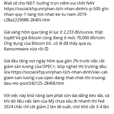
Wall sẽ cho NĐT hưởng trọn niềm vui chốt NAV
https://social.kfsp.vn/phan-tich-nhan-dinh/s-p-500-ghi-
nhan-quy-1-tang-tot-nhat-ke-tu-nam-2019-
c28a2229088-28455.htm
Giá vàng hôm qua tăng kỉ lục ở 2,233 đô/ounce, thật
tuyệt! Và giá Bitcoin cũng đang ở mức 70,000 đô/coin.
Ứng dụng của Bitcoin thì…có lẽ đã thấy qua vụ
Ransomware vừa rồi 🙃
Giá dầu tăng vọt ngày hôm qua gần 2% trước việc cắt
giảm sản lượng của OPEC+, bóp nghẹt thị trường dầu
lửa https://social.kfsp.vn/phan-tich-nhan-dinh/viec-cat-
giam-san-luong-cua-opec-dang-that-chat-thi-truong-
dau-mo-post342125-28458.htm
Với việc này khả năng lạm phát còn dai dẳng kéo dài, và
khi dữ liệu việc làm của Mỹ chưa xấu đi nhanh thì Fed
2024 chắc chỉ căt giảm 2 lần lãi suất, chứ khó cắt 3-4 lần.