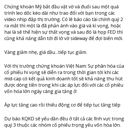
Chứng khoán Mỹ bắt đầu vật vờ và đuối sau một quá
trình leo dốc kéo dài như trao đổi với bạn trong các
video nhịp đập thị trường. Có lẽ báo cáo tài chính quý 2
ra mắt thì một là đã phản ánh vào giá và kì vọng, hoặc
hai là sẽ thể hiện sự thất vọng và sau đó là họp FED thì
cũng khả năng dẫn tới đi lờ vờ sideway để đợi biến mới.
Vàng giảm nhẹ, giá dầu…tiếp tục giảm.
Với thị trường chứng khoán Việt Nam: Sự phân hóa của
cổ phiếu hi vọng sẽ diễn ra trong thời gian tới khi các
mid-cap có kết quả kinh doanh tốt sẽ khả năng thu hút
được dòng tiền trong khi các áp lực đối với các cổ phiếu
vốn hóa lớn ngày càng gia tăng ở:
Áp lực tăng cao rồi thiếu động cơ để tiếp tục tăng tiếp
Dự báo KQKD sẽ yếu dần đều ở tất cả các lĩnh vực trong
quý 3 thuộc các nhóm cổ phiếu trọng yếu vốn hóa lớn.