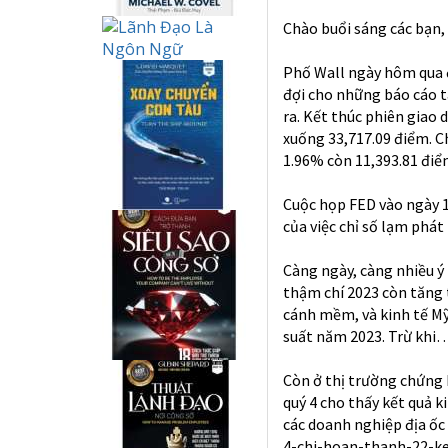
Chào buổi sáng các bạn,
Phố Wall ngày hôm qua đ
đợi cho những báo cáo t
ra. Kết thúc phiên giao
xuống 33,717.09 điểm. C
1.96% còn 11,393.81 điể
Cuộc họp FED vào ngày 1
của việc chỉ số lạm phát
Càng ngày, càng nhiều ý
thậm chí 2023 còn tăng 
cánh mềm, và kinh tế Mỹ
suất năm 2023. Trừ khi…
Còn ở thị trường chứng 
quý 4 cho thấy kết quả k
các doanh nghiệp địa ốc
4-chi-hoan-thanh-22-k