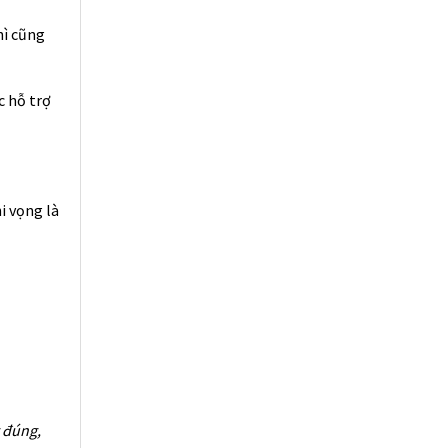
hì cũng
c hỗ trợ
i vọng là
g đúng,