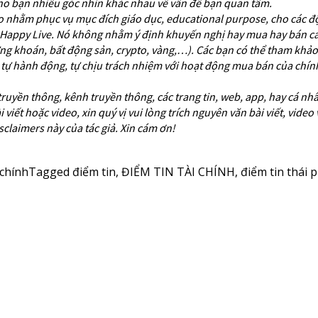
ho bạn nhiều góc nhìn khác nhau về vấn đề bạn quan tâm.
ideo nhằm phục vụ mục đích giáo dục, educational purpose, cho các độ
 Happy Live. Nó không nhằm ý định khuyến nghị hay mua hay bán cá
ứng khoán, bất động sản, crypto, vàng,…). Các bạn có thể tham khả
n tự hành động, tự chịu trách nhiệm với hoạt động mua bán của chí
 truyền thông, kênh truyền thông, các trang tin, web, app, hay cá nh
i viết hoặc video, xin quý vị vui lòng trích nguyên văn bài viết, video
claimers này của tác giả. Xin cám ơn!
 chính
Tagged
điểm tin
,
ĐIỂM TIN TÀI CHÍNH
,
điểm tin thái