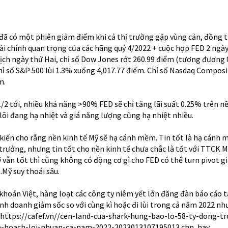
ã có một phiên giảm điểm khi cả thị trường gặp vùng cản, đồng t
ài chính quan trọng của các hãng quý 4/2022 + cuộc họp FED 2 ngày
 dịch ngày thứ Hai, chỉ số Dow Jones rớt 260.99 điểm (tương đương
hỉ số S&P 500 lùi 1.3% xuống 4,017.77 điểm. Chỉ số Nasdaq Compos
m.
/2 tới, nhiều khả năng >90% FED sẽ chỉ tăng lãi suất 0.25% trên n
 lõi đang hạ nhiệt và giá năng lượng cũng hạ nhiệt nhiều.
 kiến cho rằng nền kinh tế Mỹ sẽ hạ cánh mềm. Tin tốt là hạ cánh
trưởng, nhưng tin tốt cho nền kinh tế chưa chắc là tốt với TTCK Mỹ
 vẫn tốt thì cũng không có động cơ gì cho FED có thể turn pivot gi
Mỹ suy thoái sâu.
khoán Việt, hàng loạt các công ty niêm yết lớn đăng đàn báo cáo t
inh doanh giảm sốc so với cùng kì hoặc đi lùi trong cả năm 2022 n
https://cafef.vn//cen-land-cua-shark-hung-bao-lo-58-ty-dong-t
e-hoach-loi-nhuan-ca-nam-2022-2023013107195013.chn
, hay