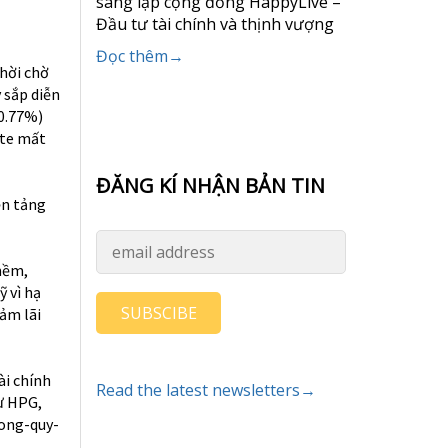
sáng lập cộng đồng HappyLive –
Đầu tư tài chính và thịnh vượng
Đọc thêm→
hời chờ
 sắp diễn
 0.77%)
ite mất
ĐĂNG KÍ NHẬN BẢN TIN
ền tảng
 mềm,
 vì hạ
SUBSCIBE
ảm lãi
ài chính
Read the latest newsletters→
hư HPG,
rong-quy-