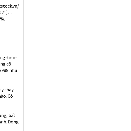
tstock.vn/
2021)…
2%.
ng-tien-
ởng cổ
3988
như
ay chạy
nào. Có
àng, bất
ạnh. Dòng