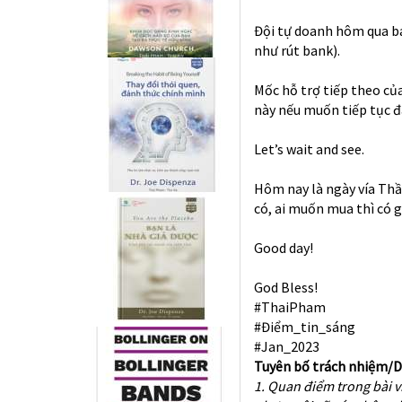
Đội tự doanh hôm qua bá
như rút bank).
Mốc hỗ trợ tiếp theo củ
này nếu muốn tiếp tục đ
Let’s wait and see.
Hôm nay là ngày vía Thầ
có, ai muốn mua thì có g
Good day!
God Bless!
#ThaiPham
#Điểm_tin_sáng
#Jan_2023
Tuyên bố trách nhiệm/D
1. Quan điểm trong bài v