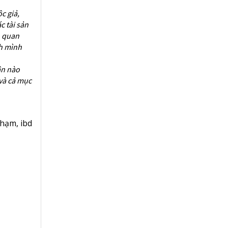
c giả,
c tài sản
o quan
nh mình
ân nào
 và cả mục
 phạm
,
ibd