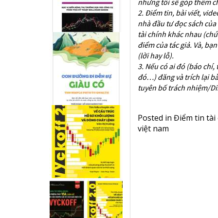
nhưng tôi sẽ góp thêm c
2. Điểm tin, bài viết, v
nhà đầu tư đọc sách của
tài chính khác nhau (ch
điểm của tác giả. Và, bạ
(lời hay lỗ).
3. Nếu có ai đó (báo chí,
đó…) đăng và trích lại bà
tuyên bố trách nhiệm/Dis
Posted in
Điểm tin tài
việt nam