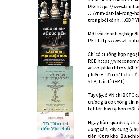
DIG
https://www.tinnha
…/vnm-dat-lai-rong-h
trong bối cảnh …GDP Việ
Một vài doanh nghiệp đi
PET
https://www.tinnh
Chỉ có trường hợp ngoại
REE
https://vneconomy.
va-co-phieu.htm
vượt 70
phiếu + tiền mặt cho cổ
STB; bán lẻ (FRT).
Tuy vậy, ở VN thì BCTC 
trước giá do thông tin n
tốt lên hay tệ hơn mới l
Ngày hôm qua 30/1, thị
động sản, xây dựng (đầu
tiền rút ra khỏi Bluechi