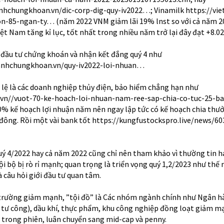
nhchungkhoan.vn/dic-corp-dig-quy-iv2022…
; Vinamilk
https://vie
on-85-ngan-ty…
(năm 2022 VNM giảm lãi 19% lnst so với cả năm 
t Nam tăng kỉ lục, tốt nhất trong nhiều năm trở lại đây đạt +8.0
 đầu tư chứng khoán và nhận kết đắng quý 4 như
anhchungkhoan.vn/quy-iv2022-loi-nhuan…
 lệ là các doanh nghiệp thủy điện, bảo hiểm chẳng hạn như
vn//vuot-70-ke-hoach-loi-nhuan-nam-ree-sap-chia-co-tuc-25-ba
% kế hoạch lợi nhuận năm nên ngay lập tức có kế hoạch chia thư
 đông. Rồi một vài bank tốt
https://kungfustockspro.live/news/60
quý 4/2022 hay cả năm 2022 cũng chỉ nên tham khảo vì thường tin h
ội bộ bị rò rỉ mạnh; quan trọng là triển vọng quý 1,2/2023 như thế 
à câu hỏi giới đầu tư quan tâm.
 trường giảm mạnh, ”tội đồ” là Các nhóm ngành chính như Ngân h
 tư công), dầu khí, thực phẩm, khu công nghiệp đồng loạt giảm m
p trong phiên, luân chuyển sang mid-cap và penny.