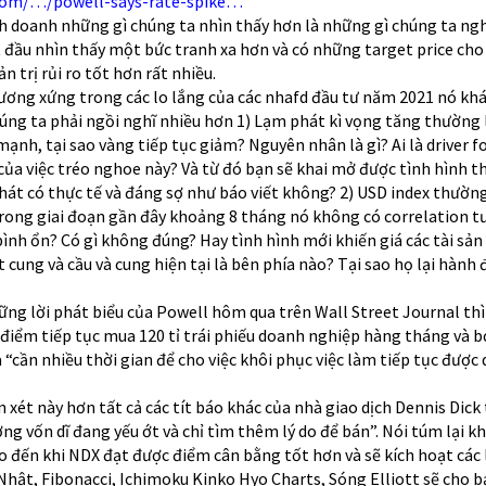
.com/…/powell-says-rate-spike…
inh doanh những gì chúng ta nhìn thấy hơn là những gì chúng ta ng
t đầu nhìn thấy một bức tranh xa hơn và có những target price cho
 trị rủi ro tốt hơn rất nhiều.
ương xứng trong các lo lắng của các nhafd đầu tư năm 2021 nó khá
húng ta phải ngồi nghĩ nhiều hơn 1) Lạm phát kì vọng tăng thường 
mạnh, tại sao vàng tiếp tục giảm? Nguyên nhân là gì? Ai là driver 
của việc tréo nghoe này? Và từ đó bạn sẽ khai mở được tình hình t
hát có thực tế và đáng sợ như báo viết không? 2) USD index thườn
trong giai đoạn gần đây khoảng 8 tháng nó không có correlation 
bình ổn? Có gì không đúng? Hay tình hình mới khiến giá các tài sả
cung và cầu và cung hiện tại là bên phía nào? Tại sao họ lại hành
ững lời phát biểu của Powell hôm qua trên Wall Street Journal thì
điểm tiếp tục mua 120 tỉ trái phiếu doanh nghiệp hàng tháng và 
 “cần nhiều thời gian để cho việc khôi phục việc làm tiếp tục được d
n xét này hơn tất cả các tít báo khác của nhà giao dịch Dennis Dick
ng vốn dĩ đang yếu ớt và chỉ tìm thêm lý do để bán”. Nói túm lại kh
ho đến khi NDX đạt được điểm cân bằng tốt hơn và sẽ kích hoạt các
 Nhật, Fibonacci, Ichimoku Kinko Hyo Charts, Sóng Elliott sẽ cho 