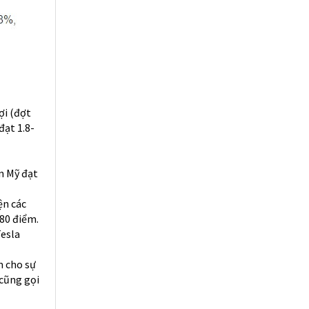
ợi (đợt
đạt 1.8-
n Mỹ đạt
ện các
180 điểm.
Tesla
m cho sự
 cũng gọi