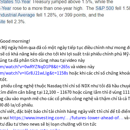
! Good morning!
 Mỹ ngày hôm qua đã có một ngày tiếp tục điều chỉnh như mong đ
sẽ có khả năng kéo dài cho tới khi lợi suất trái phiếu chính phủ Mỹ 
úng ta đã phân tích cùng nhau tại video này
com/watch?v=0wRYZNqD1P8&t=265s
và video này
om/watch?v=lGr8J21wLIg&t=1158s
hoặc khi các chỉ số chứng khoá
tốt.
ổ phiếu công nghệ thuộc Nasdaq thì chỉ số NDX như tôi đã hầu chuy
 tìm điểm cân bằng tại 12,100 – 11670 hoặc cùng lắm thì ở vùng 11
ợng cầu vào mạnh mẽ cho các cổ phiếu công nghệ và thậm chí là cả 
0 đô la/cổ phiếu.
hí viết, đặc biệt báo chí tài chính hàng ngày viết thì chỉ để tô điể
o vui
https://www.investing.com/…/futures-lower-ahead-of…
và
 tư đầu tư theo news sẽ bị loạn chưởng với tin tức