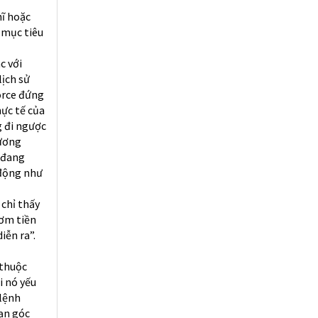
hĩ hoặc
 mục tiêu
c với
lịch sử
force đứng
hực tế của
g đi ngược
tương
n đang
 động như
 chỉ thấy
bơm tiền
iễn ra”.
 thuộc
i nó yếu
 lệnh
bạn góc