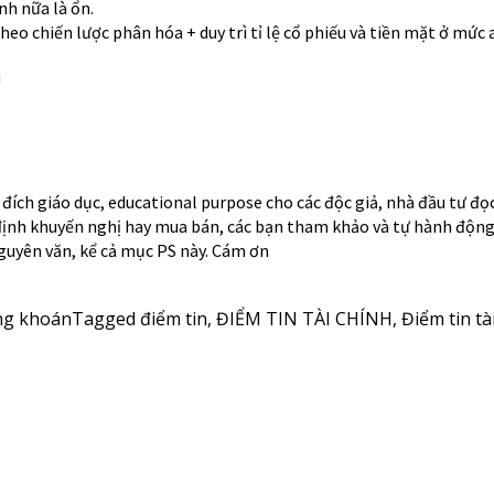
h nữa là ổn.
heo chiến lược phân hóa + duy trì tỉ lệ cổ phiếu và tiền mặt ở mức
!
đích giáo dục, educational purpose cho các độc giả, nhà đầu tư đọ
định khuyến nghị hay mua bán, các bạn tham khảo và tự hành động
 nguyên văn, kể cả mục PS này. Cám ơn
ng khoán
Tagged
điểm tin
,
ĐIỂM TIN TÀI CHÍNH
,
Điểm tin tà