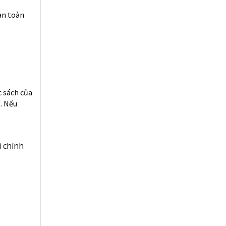
 an toàn
c sách của
. Nếu
i chính