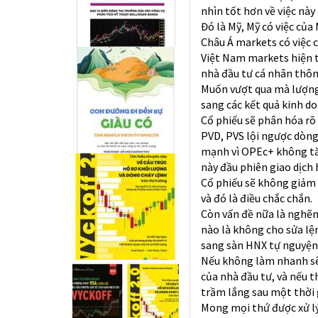
nhìn tốt hơn về việc này
Đó là Mỹ, Mỹ có việc của 
Châu Á markets có việc 
Việt Nam markets hiện tạ
nhà đầu tư cá nhân thông
Muốn vượt qua mà lượng 
sang các kết quả kinh do
Cổ phiếu sẽ phân hóa r
PVD, PVS lội ngược dòng
mạnh vì OPEc+ không tăn
này đầu phiên giao dịch
Cổ phiếu sẽ không giảm 
và đó là điều chắc chắn.
Còn vấn đề nữa là nghẽn
nào là không cho sửa lện
sang sàn HNX tự nguyện
Nếu không làm nhanh sẽ
của nhà đầu tư, và nếu t
trầm lắng sau một thời
Mong mọi thứ được xử lý