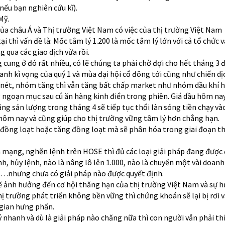
 nếu bạn nghiên cứu kĩ).
Mỹ.
của châu Á và Thị trường Việt Nam có việc của thị trường Việt Nam
i thì vấn đề là: Mốc tâm lý 1.200 là mốc tâm lý lớn với cả tổ chức v
 qua các giao dịch vừa rồi.
cung ở đó rất nhiều, có lẽ chúng ta phải chờ đợi cho hết tháng 3 
anh kì vọng của quý 1 và mùa đại hội cổ đông tới cũng như chiến dịc
õ nét, nhóm tăng thì vẫn tăng bất chấp market như nhóm dầu khí 
 ngoạn mục sau cú ăn hàng kinh điển trong phiên. Giá dầu hôm na
g sản lượng trong tháng 4 sẽ tiếp tục thổi làn sóng tiền chạy và
 hôm nay và cũng giúp cho thị trường vững tâm lý hơn chẳng hạn.
đồng loạt hoặc tăng đồng loạt mà sẽ phân hóa trong giai đoạn t
 mạng, nghẽn lệnh trên HOSE thì đủ các loại giải pháp đang được 
h, hủy lệnh, nào là nâng lô lên 1.000, nào là chuyển một vài doan
…nhưng chưa có giải pháp nào được quyết định.
 ảnh hưởng đến cơ hội thăng hạn của thị trường Việt Nam và sự 
hị trường phát triển không bền vững thì chứng khoán sẽ lại bị rơi 
 gian hưng phấn.
 nhanh và dù là giải pháp nào chăng nữa thì con người vẫn phải th