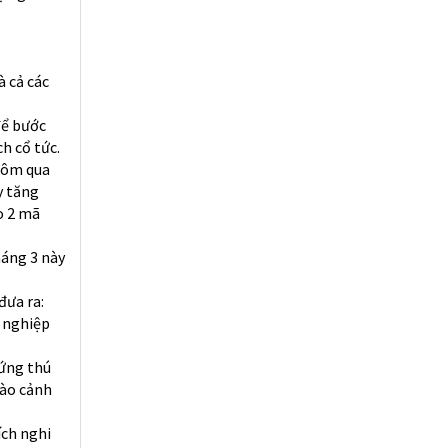
à cả các
để bước
h cổ tức.
hôm qua
y tăng
o 2 mã
háng 3 này
đưa ra:
h nghiệp
hứng thú
vào cảnh
ích nghi