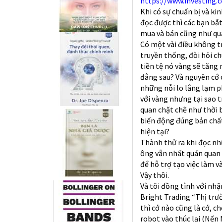
https://www.investing
Khi có sự chuẩn bị và k
đọc được thì các bạn bắ
mua và bán cũng như quản
Có một vài điều không t
truyền thống, đòi hỏi c
tiền tệ nó vàng sẽ tăng 
đằng sau? Và nguyên cớ 
những nỗi lo lắng lạm p
với vàng nhưng tại sao 
quan chặt chẽ như thời 
biến động đúng bản chất 
hiện tại?
Thành thử ra khi đọc nh
ông vẫn nhất quán quan 
để hỗ trợ tạo việc làm và
Vậy thôi.
Và tôi đồng tình với nhậ
Bright Trading “Thị trườ
thì cớ nào cũng là cớ, c
robot vào thúc lại (Nến