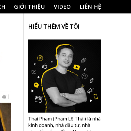
CH
GIỚI THIỆU
VIDEO
LIÊN HỆ
HIỂU THÊM VỀ TÔI
Thai Pham (Phạm Lê Thái) là nhà
kinh doanh, nhà đầu tư, nhà