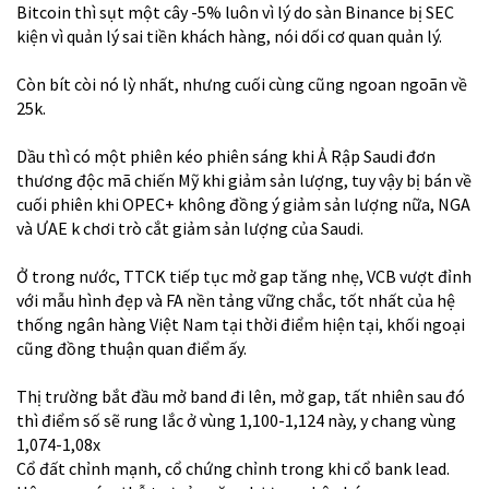
Bitcoin thì sụt một cây -5% luôn vì lý do sàn Binance bị SEC
kiện vì quản lý sai tiền khách hàng, nói dối cơ quan quản lý.
Còn bít còi nó lỳ nhất, nhưng cuối cùng cũng ngoan ngoãn về
25k.
Dầu thì có một phiên kéo phiên sáng khi Ả Rập Saudi đơn
thương độc mã chiến Mỹ khi giảm sản lượng, tuy vậy bị bán về
cuối phiên khi OPEC+ không đồng ý giảm sản lượng nữa, NGA
và ƯAE k chơi trò cắt giảm sản lượng của Saudi.
Ở trong nước, TTCK tiếp tục mở gap tăng nhẹ, VCB vượt đỉnh
với mẫu hình đẹp và FA nền tảng vững chắc, tốt nhất của hệ
thống ngân hàng Việt Nam tại thời điểm hiện tại, khối ngoại
cũng đồng thuận quan điểm ấy.
Thị trường bắt đầu mở band đi lên, mở gap, tất nhiên sau đó
thì điểm số sẽ rung lắc ở vùng 1,100-1,124 này, y chang vùng
1,074-1,08x
Cổ đất chỉnh mạnh, cổ chứng chỉnh trong khi cổ bank lead.