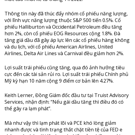
Thông tin này đã thúc đẩy nhóm cổ phiếu năng lượng,
với lĩnh vực năng lượng thuộc S&P 500 tiến 0.5%. Cổ
phiếu Halliburton và Occidental Petroleum đều tăng
hơn 2%, còn cổ phiếu EOG Resources cộng 1.8%. Đà
tăng giá dầu đã gây áp lực lên các cổ phiếu hàng không
và du lịch, với cổ phiếu American Airlines, United
Airlines, Delta Air Lines và Carnival đều giảm hơn 2%.
Lợi suất trái phiếu cũng tăng, qua đó ảnh hưởng tiêu
cực đến các tài sản rủi ro. Lợi suất trái phiếu Chính phủ
Mỹ kỳ hạn 10 năm cộng 9 điểm cơ bản lên 4.27%.
Keith Lerner, Đồng Giám đốc đầu tư tại Truist Advisory
Services, nhận định: “Nếu gái dầu tăng thì điều đó có
thể gây ra lạm phát”.
Mà như vậy thì lạm phát lõi và PCE khó lòng giảm
nhanh được và tình trạng thắt chặt tiền tệ của FED e