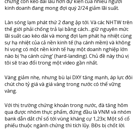
chừng còn kéo dài lâu hơn dự kiến của nhiều người
kinh doanh đang mong đợi quý 2/24 giảm lãi suất.
Làn sóng lạm phát thứ 2 đang ập tới. Và các NHTW trên
thế giới phải chống trả lại bằng cách…giữ nguyên mức
lãi suất cao kéo dài và mong đợi lạm phát hạ nhiệt cùng
sự hạ nhiệt của cả nền kinh tế (hạ cánh mềm) và không
hi vọng có một nền kinh tế hay một doanh nghiệp lớn
nào bị ‘hạ cánh cứng’ (hard-landing). Chủ đề này thú vị
tôi sẽ trao đổi trong một video gần nhất.
Vàng giảm nhẹ, nhưng bù lại DXY tăng mạnh, áp lực đôi
chút cho tỷ giá và giá vàng trong nước có thể vững
vàng.
Với thị trường chứng khoán trong nước, đà tăng hôm
qua được nhóm thực phẩm, đứng đầu là VNM và nhóm
bank dẫn dắt chỉ số tới vùng kháng cự 1,23x; Một số cổ
phiếu thuộc ngành chứng thì tích lũy. BĐs bị chốt lời.