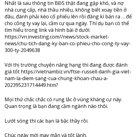
Nhất là sau thông tin BĐS thật đang gặp khó, và nợ
nhà cung cấp, nhà thầu nhiều, không biết xoay tiền ở
đâu, đành phải kéo cổ phiếu lên rồi đăng kí bán ra … để
cho công ty vay lại, cầm cự qua ngày. Thí dụ bạn có thể
tìm hiểu trong link và hình bài ở dưới:
https://vn.investing.com//news/stock-market-
news/chu-tich-dang-ky-ban-co-phieu-cho-cong-ty-vay-
300-ty-2049638
Với thị trường chuyện nâng hạng thì đang được đánh
giá tốt https://vietnambiz.vn/ftse-russell-danh-gia-viet-
nam-la-diem-sang-cua-chung-khoan-chau-a-
202395231714449.htm?
Mọi thứ chắc chắc có rung lắc ở vùng kháng cự này.
Quan trọng là bạn đang cầm ngành nào thôi.
Lướt sóng thì các bạn là bậc thầy rồi.
Chúc ngày mới may mắn và tốt lành.