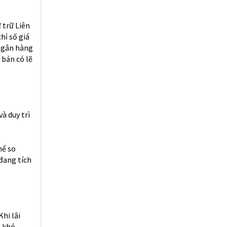
 trữ Liên
hỉ số giá
 ngân hàng
bản có lẽ
à duy trì
hể so
đang tích
Khi lãi
n khó