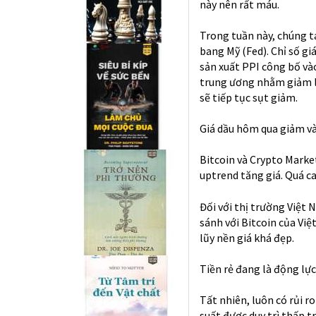
này nên rất máu.
Trong tuần này, chúng ta
bang Mỹ (Fed). Chỉ số gi
sản xuất PPI công bố và
trung ương nhằm giảm l
sẽ tiếp tục sụt giảm.
Giá dầu hôm qua giảm và
Bitcoin và Crypto Marke
uptrend tăng giá. Quá c
Đối với thị trường Việt 
sánh với Bitcoin của Vi
lũy nền giá khá đẹp.
Tiền rẻ đang là động lực
Tất nhiên, luôn có rủi ro
suất được duy trì thấp 