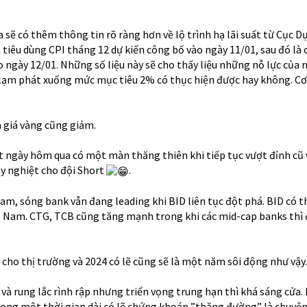
 sẽ có thêm thông tin rõ ràng hơn về lộ trình hạ lãi suất từ Cục Dự
á tiêu dùng CPI tháng 12 dự kiến công bố vào ngày 11/01, sau đó là c
o ngày 12/01. Những số liệu này sẽ cho thấy liệu những nỗ lực của
ạm phát xuống mức mục tiêu 2% có thục hiện được hay không. Cơ 
 giá vàng cũng giảm.
t ngày hôm qua có một màn thăng thiên khi tiếp tục vượt đỉnh cũ v
ay nghiệt cho đội Short
.
Nam, sóng bank vẫn đang leading khi BID liên tục đột phá. BID có t
ệt Nam. CTG, TCB cũng tăng mạnh trong khi các mid-cap banks thì 
 cho thị trường và 2024 có lẽ cũng sẽ là một năm sôi động như vậy.
 và rung lắc rình rập nhưng triển vọng trung hạn thì khá sáng cửa. 
trong một thời gian dài có lẽ chứng khoán ”thăng đường” là chuyệ