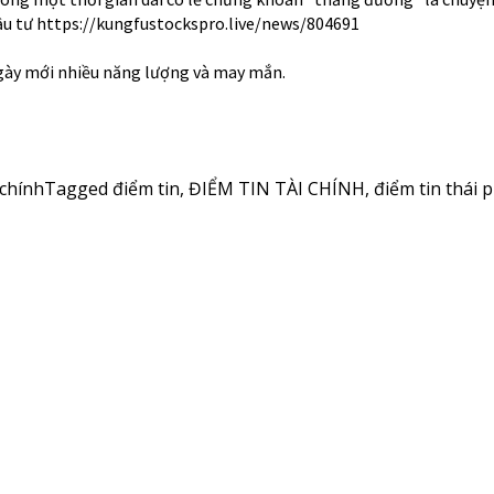
đầu tư https://kungfustockspro.live/news/804691
ngày mới nhiều năng lượng và may mắn.
 chính
Tagged
điểm tin
,
ĐIỂM TIN TÀI CHÍNH
,
điểm tin thái