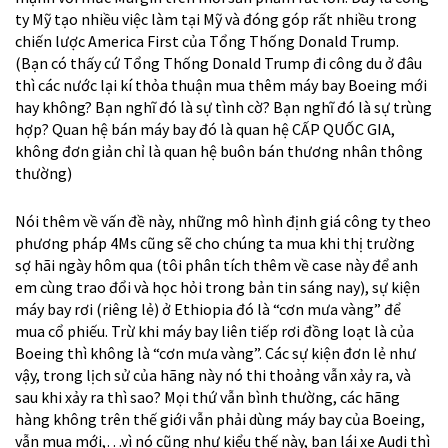
ty Mỹ tạo nhiều việc làm tại Mỹ và đóng góp rất nhiều trong
chiến lược America First của Tổng Thống Donald Trump.
(Bạn có thấy cứ Tổng Thống Donald Trump đi công du ở đâu
thì các nước lại kí thỏa thuận mua thêm máy bay Boeing mới
hay không? Bạn nghĩ đó là sự tình cờ? Bạn nghĩ đó là sự trùng
hợp? Quan hệ bán máy bay đó là quan hệ CẤP QUỐC GIA,
không đơn giản chỉ là quan hệ buôn bán thương nhân thông
thường)
Nói thêm về vấn đề này, những mô hình định giá công ty theo
phương pháp 4Ms cũng sẽ cho chúng ta mua khi thị trường
sợ hãi ngày hôm qua (tôi phân tích thêm về case này để anh
em cùng trao đổi và học hỏi trong bản tin sáng nay), sự kiện
máy bay rơi (riêng lẻ) ở Ethiopia đó là “cơn mưa vàng” để
mua cổ phiếu. Trừ khi máy bay liên tiếp rơi đồng loạt là của
Boeing thì không là “cơn mưa vàng”. Các sự kiện đơn lẻ như
vậy, trong lịch sử của hãng này nó thi thoảng vẫn xảy ra, và
sau khi xảy ra thì sao? Mọi thứ vẫn bình thường, các hãng
hàng không trên thế giới vẫn phải dùng máy bay của Boeing,
vẫn mua mới,…vì nó cũng như kiểu thế này, bạn lái xe Audi thì