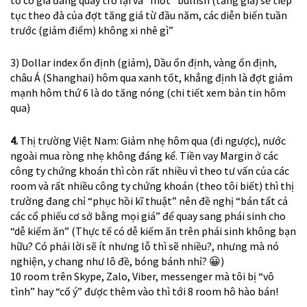
tục theo đà của đợt tăng giá từ đầu năm, các diễn biến tuần
trước (giảm điểm) không xi nhê gì”
3) Dollar index ổn định (giảm), Dầu ổn định, vàng ổn định,
châu Á (Shanghai) hôm qua xanh tốt, khẳng định là đợt giảm
mạnh hôm thứ 6 là do tăng nóng (chi tiết xem bản tin hôm
qua)
4.
Thị trường Việt Nam: Giảm nhẹ hôm qua (đi ngược), nước
ngoài mua ròng nhẹ không đáng kể. Tiền vay Margin ở các
công ty chứng khoán thì còn rất nhiều vì theo tư vấn của các
room và rất nhiều công ty chứng khoán (theo tôi biết) thì thị
trường đang chỉ “phục hồi kĩ thuật” nên đề nghị “bán tất cả
các cổ phiếu cơ sở bằng mọi giá” để quay sang phái sinh cho
“dễ kiếm ăn” (Thực tế có dễ kiếm ăn trên phái sinh không bạn
hữu? Có phải lời sẽ ít nhưng lỗ thì sẽ nhiều?, nhưng mà nó
nghiện, y chang như lô đề, bóng bánh nhỉ?
😀
)
10 room trên Skype, Zalo, Viber, messenger mà tôi bị “vô
tình” hay “cố ý” được thêm vào thì tới 8 room hô hào bán!