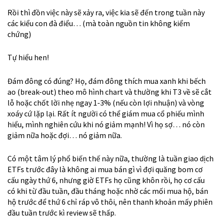
Rồi thì đồn việc này sẽ xảy ra, việc kia sẽ đến trong tuần này
các kiểu con đà điểu… (mà toàn nguồn tin không kiểm
chứng)
Tự hiểu hen!
Đám đông có đúng? Họ, đám đông thích mua xanh khi bếch
ao (break-out) theo mô hình chart và thường khi T3 về sẽ cắt
lỗ hoặc chốt lời nhẹ ngay 1-3% (nếu còn lợi nhuận) và vòng
xoáy cứ lặp lại. Rất ít người có thể giám mua cổ phiếu mình
hiểu, mình nghiên cứu khi nó giảm mạnh! Vì họ sợ… nó còn
giảm nữa hoặc đợi… nó giảm nữa.
Có một tâm lý phổ biến thế này nữa, thường là tuần giao dịch
ETFs trước đây là không ai mua bán gì vì đợi quăng bom cơ
cấu ngày thứ 6, nhưng giờ ETFs họ cũng khôn rồi, họ cơ cấu
có khi từ đầu tuần, đầu tháng hoặc nhờ các mối mua hộ, bán
hộ trước để thứ 6 chỉ ráp vô thôi, nên thanh khoản mấy phiên
đầu tuần trước kì review sẽ thấp.