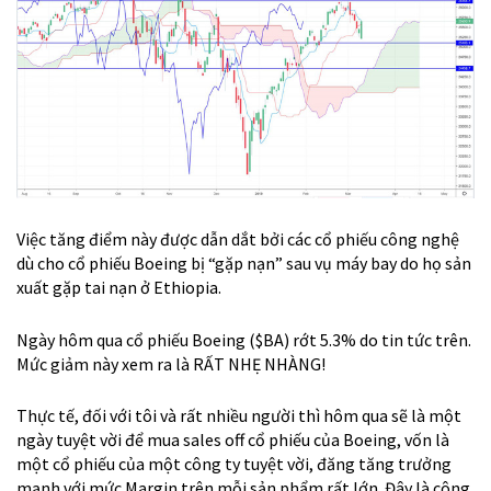
Việc tăng điểm này được dẫn dắt bởi các cổ phiếu công nghệ
dù cho cổ phiếu Boeing bị “gặp nạn” sau vụ máy bay do họ sản
xuất gặp tai nạn ở Ethiopia.
Ngày hôm qua cổ phiếu Boeing ($BA) rớt 5.3% do tin tức trên.
Mức giảm này xem ra là RẤT NHẸ NHÀNG!
Thực tế, đối với tôi và rất nhiều người thì hôm qua sẽ là một
ngày tuyệt vời để mua sales off cổ phiếu của Boeing, vốn là
một cổ phiếu của một công ty tuyệt vời, đăng tăng trưởng
mạnh với mức Margin trên mỗi sản phẩm rất lớn. Đây là công