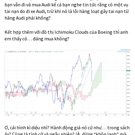
bạn vẫn đi và mua Audi kể cả bạn nghe tin tức rằng có một vụ
tai nạn do đi xe Audi, trừ khi nó là lỗi hàng loạt gây tai nạn từ
hãng Audi phải không?
Kết hợp thêm với đồ thị Ichimoku Clouds của Boeing thì anh
em thấy có… đáng mua không?
Ơ, cái hình kì diệu nhỉ? Hành động giá nó cứ như… trong sách
ấy? Cũng là tình cờ và ngẫu nhiên? (À, đừng “khôn lanh” mà