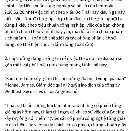
chỉnh các tiêu chuẩn công nghiệp về bộ số của Ichimoku
9,26,52,26 nhé! Việc chỉnh theo kiểu Do Thái hay kiểu Nga hay
kiểu “Việt Nam” chả giúp ích gì bạn đâu, cả thế giới người ta
dùng 1 kiểu theo tiêu chuẩn công nghiệp, việc của bạn không
phải là chỉnh theo ý mình hay ý ai, mà đó là tiêu chuẩn phân
tích ngành… toàn bộ thế giới và các phòng phân tích sử
dụng, nó thể hiện cho… đám đông toàn cầu)
2.
Thị trường đang trống tin nên việc theo dõi media bạn sẽ
gặp một vài phát biểu nói chung mang tính thế này:
“Sau một tuần suy giảm thì thị trường đã hơi ở vùng quá bán”
Michael James, Giám đốc quản lý quỹ giao dịch của công ty
Wedbush Securities ở Los Angeles nói.
“Thật sự là ấn tượng khi bạn nhìn vào những cổ phiếu tăng
giá ngày hôm nay, thậm chí ngay cả khi có sự việc của Boeing
xảy ra”, ông nói thêm “(Việc các cổ phiếu công nghệ tăng giá)
là dấu hiệu của việc sự ưa thích với cổ phiếu, chứng khoán giấy
tờ có giá đang quay trở lại và “mốt” bullish (tăng giá) sẽ tiếp