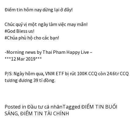
Điểm tin hôm nay dừng lại ở đây!
Chúc quý vị một ngày làm việc may mắn!
#
God
Bless us!
#
Chúa
phù hộ cho các bạn!
-Morning news by Thai Pham Happy Live –
***12 Mar 2019***
P/S: Ngày hôm qua, VNM ETF bị rút 100K CCQ còn 24.6tr CCQ
tương đương 39 tỉ đồng.
Posted in
Đầu tư cá nhân
Tagged
ĐIỂM TIN BUỔI
SÁNG
,
ĐIỂM TIN TÀI CHÍNH