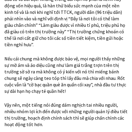
động vốn hiệu quả, là hàn thử biểu sức mạnh của một nền
kinh tế và là nơi khi nghĩ tới TTCK, người dân (96 triệu dân)
phải nhìn vào và nghĩ với định vị “Đây là nơi tôi có thể làm
giàu chân chính” “Làm giàu được vì nhiều tỉ phú, triệu phú họ
đã giàu có trên thị trường này” “Thị trường chứng khoán có
thể là nơi cất giữ cho tôi các số tiền tiết kiệm, tiền gửi hoặc
tiền nghỉ hưu”.
Nếu cái chung mà không được bảo vệ, mọi người thấy những
sự mờ ám và ảo diệu cũng như làm giá trắng trợn trên thị
trường sờ sờ ra mà không có ý kiến với nó thì miếng bánh
chung sẽ ngày càng teo tóp thì lấy đâu mà chia với nhau. Rốt
cuộc vẫn là “cờ bạc quần què ăn quẩn cối xay”, nhà đầu tư thực
sự dài hạn họ chạy té quần hết!
Vậy nên, một tiếng nói đúng dám nghịch tai nhiều người,
nhiều nhóm lợi ích đến được với những người quản lý điều tiết
thị trường, hoạch định chính sách thì sẽ giúp chấn chỉnh các
hoạt động tốt hơn.