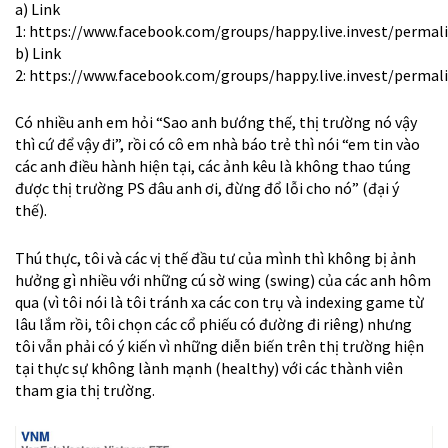
a) Link
1:
https://www.facebook.com/groups/happy.live.invest/permal
b) Link
2:
https://www.facebook.com/groups/happy.live.invest/permal
Có nhiều anh em hỏi “Sao anh bướng thế, thị trường nó vậy
thì cứ để vậy đi”, rồi có cô em nhà báo trẻ thì nói “em tin vào
các anh điều hành hiện tại, các ảnh kêu là không thao túng
được thị trường PS đâu anh ơi, đừng đổ lỗi cho nó” (đại ý
thế).
Thú thực, tôi và các vị thế đầu tư của mình thì không bị ảnh
hưởng gì nhiều với những cú sờ wing (swing) của các anh hôm
qua (vì tôi nói là tôi tránh xa các con trụ và indexing game từ
lâu lắm rồi, tôi chọn các cổ phiếu có đường đi riêng) nhưng
tôi vẫn phải có ý kiến vì những diễn biến trên thị trường hiện
tại thực sự không lành mạnh (healthy) với các thành viên
tham gia thị trường.