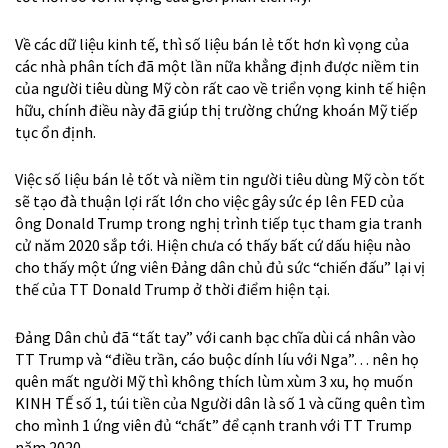
Về các dữ liệu kinh tế, thì số liệu bán lẻ tốt hơn kì vọng của
các nhà phân tích đã một lần nữa khẳng định được niềm tin
của người tiêu dùng Mỹ còn rất cao về triển vọng kinh tế hiện
hữu, chính điều này đã giúp thị trường chứng khoán Mỹ tiếp
tục ổn định.
Việc số liệu bán lẻ tốt và niềm tin người tiêu dùng Mỹ còn tốt
sẽ tạo đà thuận lợi rất lớn cho việc gây sức ép lên FED của
ông Donald Trump trong nghị trình tiếp tục tham gia tranh
cử năm 2020 sắp tới. Hiện chưa có thấy bất cứ dấu hiệu nào
cho thấy một ứng viên Đảng dân chủ đủ sức “chiến đấu” lại vị
thế của TT Donald Trump ở thời điểm hiện tại.
Đảng Dân chủ đã “tất tay” với canh bạc chĩa dùi cá nhân vào
TT Trump và “điều trần, cáo buộc dính líu với Nga”… nên họ
quên mất người Mỹ thì không thích lùm xùm 3 xu, họ muốn
KINH TẾ số 1, túi tiền của Người dân là số 1 và cũng quên tìm
cho mình 1 ứng viên đủ “chất” để cạnh tranh với TT Trump
năm 2020.