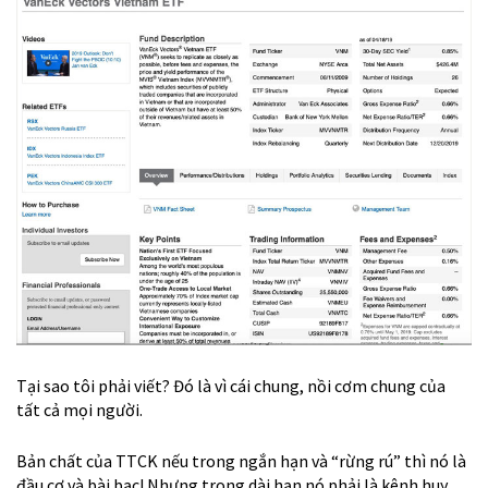
Tại sao tôi phải viết? Đó là vì cái chung, nồi cơm chung của
tất cả mọi người.
Bản chất của TTCK nếu trong ngắn hạn và “rừng rú” thì nó là
đầu cơ và bài bạc! Nhưng trong dài hạn nó phải là kênh huy