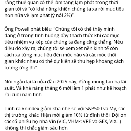
rằng thuế quan có thể làm tăng lạm phát trong thời
gian tới và “có khả năng khiến chúng ta xa rời mục tiêu
hơn nữa về lạm phát (ý nói 2%)”.
Ông Powell phát biểu: “Chúng tôi có thể thấy mình
đang ở trong tình huống đầy thách thức khi các mục
tiêu nhiệm vụ kép của chúng ta đang căng thẳng. Nếu
điều đó xảy ra, chúng tôi sẽ xem xét nền kinh tế còn
cách xa từng mục tiêu đến mức nào và các mốc thời
gian khác nhau có thể dự kiến sẽ thu hẹp khoảng cách
tương ứng đó”.
Nói ngắn lại là nửa đầu 2025 này, đừng mong tao hạ lãi
suất. Và khả năng tháng 6 mới làm 1 phát như kế hoạch
rồi cuối năm tính.
Tính ra Vnindex giảm khá nhẹ so với S&P500 và Mỹ, các
thị trường khác. Hiện mới giảm 10% từ đỉnh thôi. Đội ơn
các cổ phiếu họ nhà Vin (VIC, VHM< VRE và GEX, VIX…)
không thì chắc giảm sâu hơn.