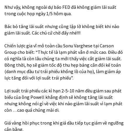
Như vậy, không ngoài dự báo FED đã không giảm lãi suất
trong cuộc họp ngày 1/5 hôm qua.
Bác bỏ tăng lãi suất nhưng cũng lập lờ không biết khi nào
giảm lãi suất. Các chú cứ chờ đấy nhé!!!
Chiến lược gia vĩ mô toàn cầu Sonu Varghese tại Carson
Group cho biết: “Thực tế là lạm phát vẫn ở mức cao. Điều đó
có nghĩa là còn lâu chúng ta mới thấy việc cắt giảm lãi suất.
Đồng thời, họ sẽ giảm tốc độ thu hẹp bảng cân đối kế toán
(danh mục đầu tư trái phiếu khổng lồ của họ), làm giảm áp
lực tăng đối với lợi suất trái phiếu”.
Lợi suất trái phiếu các kì hạn 2-5-10 năm đều giảm sau phát
biểu của ông Powell khẳng định sẽ không tăng lãi suất
nhưng không nói gì về việc khi nào giảm lãi suất vì lạm phát
còn …cao quá chúng mài ơi.
Giá vàng hồi phục trong khi giá dầu tiếp tục giảm về ngưỡng
cân bằng.