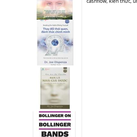
cashflow
,
kiến thức
,
u