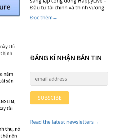
sáng lập cộng đồng HappyLive –
Đầu tư tài chính và thịnh vượng
Đọc thêm→
này thì
 thịnh
ĐĂNG KÍ NHẬN BẢN TIN
của năm
tài sản
SUBSCIBE
CANSLIM,
ay tài
Read the latest newsletters→
nh thu, nó
 …thế nên