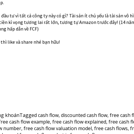
p.
u tư vì tất cả công ty này có gì? Tài sản ít chủ yếu là tài sản vô hì
tiền kì vọng tương lai rất lớn, tương tự Amazon trước đây! (14 nă
ùng hấp dẫn về FCF)
 thì like và share nhé bạn hữu!
ng khoán
Tagged
cash flow
,
discounted cash flow
,
free cash 
free cash flow example
,
free cash flow explained
,
free cash f
ow number
,
free cash flow valuation model
,
free cash flows
,
f