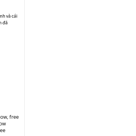
nh và cái
m đã
flow
,
free
low
ree