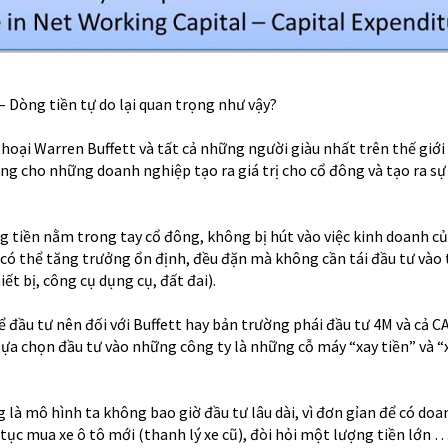
– Dòng tiền tự do lại quan trọng như vậy?
oại Warren Buffett và tất cả những người giàu nhất trên thế giới 
ng cho những doanh nghiệp tạo ra giá trị cho cổ đông và tạo ra sự
òng tiền nằm trong tay cổ đông, không bị hút vào việc kinh doanh 
 có thể tăng trưởng ổn định, đều đặn mà không cần tái đầu tư vào 
t bị, công cụ dụng cụ, đất đai).
ể đầu tư nên đối với Buffett hay bản trường phái đầu tư 4M và cả 
ựa chọn đầu tư vào những công ty là những cỗ máy “xay tiền” và “x
g là mô hình ta không bao giờ đầu tư lâu dài, vì đơn gỉan để có doa
n tục mua xe ô tô mới (thanh lý xe cũ), đòi hỏi một lượng tiền lớn