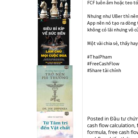
FCF luôn âm hoặc teo tó
Nhưng như UBer thì nên đầ
App nên nó tạo ra dòng 
không có lãi nhưng vô c
Một vài chia sẻ, thấy hay
#ThaiPham
#FreeCashFlow
#Share
tài chính
Posted in
Đầu tư chứ
cash flow calculation
,
formula
,
free cash fl