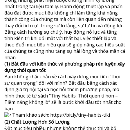
trong những phát hiện được chứng minh kỹ lưỡng
nhất trong tài liệu tâm lý. Hành động thiết lập và phấn
đấu đạt được mục tiêu không chỉ làm tăng khả năng
thành công của chúng ta mà còn liên quan đến những
thay đổi tích cực trong sự lo lắng, sự tự tin và động lực.
Bằng cách hướng sự chú ý, huy động nỗ lực và tăng
tính kiên trì khi đối mặt với thất bại, việc thiết lập và
theo đuổi mục tiêu hiệu quả sẽ giúp nâng cao hiệu suất
của chúng ta cũng như tăng sự hài lòng và thỏa mãn cá
nhân.
(1) Bắt đầu với kiến thức và phương pháp rèn luyện xây
dựng thói quen tốt
Bạn không chắc chắn về cách xây dựng mục tiêu “thực
sự quan trọng” đối với mình? Bắt đầu bằng cách xác
định giá trị nội tại và học hỏi thêm phương pháp, mô
hình thực tế từ sách “Tiny Habits: Thói quen tí hon –
Tiềm năng khổng lồ” sẽ là bước khởi đầu tốt nhất cho
bạn.
Tham khảo sách:
https://bit.ly/tiny-habits-tiki
(2) Chất Lượng Hơn Số Lượng
Đặt mục tiêu nhiều nhưng không thể thực thi và bỏ