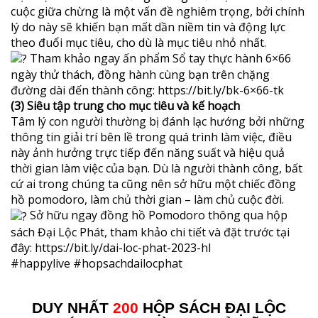
cuộc giữa chừng là một vấn đề nghiêm trọng, bởi chính
lý do này sẽ khiến bạn mất dần niềm tin và động lực
theo đuổi mục tiêu, cho dù là mục tiêu nhỏ nhất.
Tham khảo ngay ấn phẩm Sổ tay thực hành 6×66
ngày thử thách, đồng hành cùng bạn trên chặng
đường dài đến thành công:
https://bit.ly/bk-6×66-tk
(3) Siêu tập trung cho mục tiêu và kế hoạch
Tâm lý con người thường bị đánh lạc hướng bởi những
thông tin giải trí bên lề trong quá trình làm việc, điều
này ảnh hưởng trực tiếp đến năng suất và hiệu quả
thời gian làm việc của bạn. Dù là người thành công, bất
cứ ai trong chúng ta cũng nên sở hữu một chiếc đồng
hồ pomodoro, làm chủ thời gian – làm chủ cuộc đời.
Sở hữu ngay đồng hồ Pomodoro thông qua hộp
sách Đại Lộc Phát, tham khảo chi tiết và đặt trước tại
đây:
https://bit.ly/dai-loc-phat-2023-hl
#happylive
#hopsachdailocphat
DUY NHẤT
200
HỘP SÁCH ĐẠI LỘC