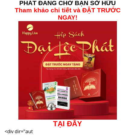
PHÁT ĐANG CHỜ BẠN SỞ HỮU
Tham khảo chi tiết và ĐẶT TRƯỚC
NGAY!
TẠI ĐÂY
<div dir="aut