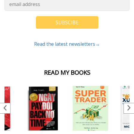
SUBSCIBE
Read the latest newsletters→
READ MY BOOKS