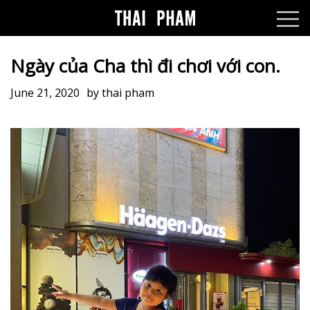
Ngày của Cha thì đi chơi với con.
June 21, 2020
by
thai pham