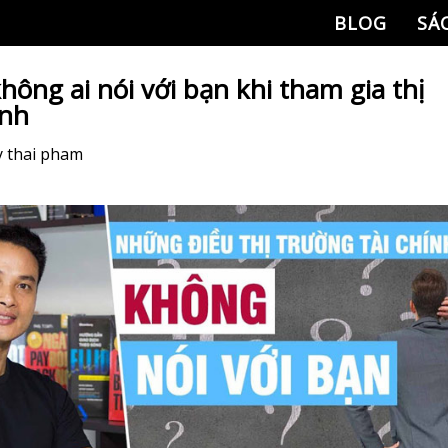
BLOG
SÁ
ông ai nói với bạn khi tham gia thị
ính
y
thai pham