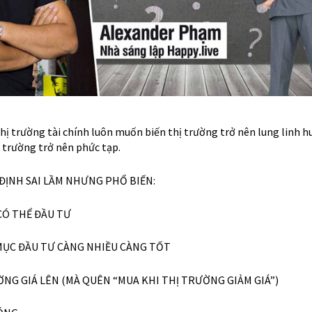
ị trường tài chính luôn muốn biến thị trường trở nên lung linh h
ị trường trở nên phức tạp.
 ĐỊNH SAI LẦM NHƯNG PHỔ BIẾN:
 CÓ THỂ ĐẦU TƯ
MỤC ĐẦU TƯ CÀNG NHIỀU CÀNG TỐT
ỜNG GIÁ LÊN (MÀ QUÊN “MUA KHI THỊ TRƯỜNG GIẢM GIÁ”)