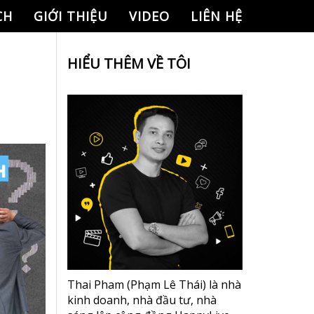
CH
GIỚI THIỆU
VIDEO
LIÊN HỆ
HIỂU THÊM VỀ TÔI
Thai Pham (Phạm Lê Thái) là nhà
kinh doanh, nhà đầu tư, nhà