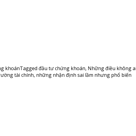
ng khoán
Tagged
đầu tư chứng khoán
,
Những điều không ai
rường tài chính
,
những nhận định sai lầm nhưng phổ biến