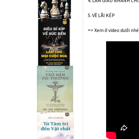
4. LÀM GIÀU NHANH C
5. VỀ LÃI KÉP
=> Xem ở video dưới nhé