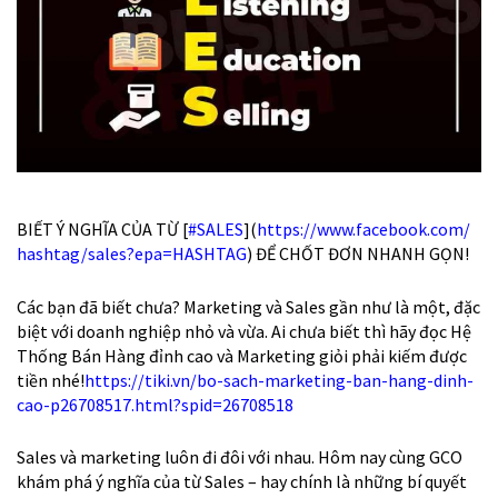
BIẾT Ý NGHĨA CỦA TỪ [
#SALES
](
https://www.facebook.com/
hashtag/sales?epa=HASHTAG
) ĐỂ CHỐT ĐƠN NHANH GỌN!
Các bạn đã biết chưa? Marketing và Sales gần như là một, đặc
biệt với doanh nghiệp nhỏ và vừa. Ai chưa biết thì hãy đọc Hệ
Thống Bán Hàng đỉnh cao và Marketing giỏi phải kiếm được
tiền nhé!
https://tiki.vn/
bo-sach-marketing-ban-hang-
dinh-
cao-p26708517.html?sp
id=26708518
Sales và marketing luôn
đi đôi với nhau. Hôm nay cùng GCO
khám phá ý nghĩa của từ Sales – hay chính là những bí quyết