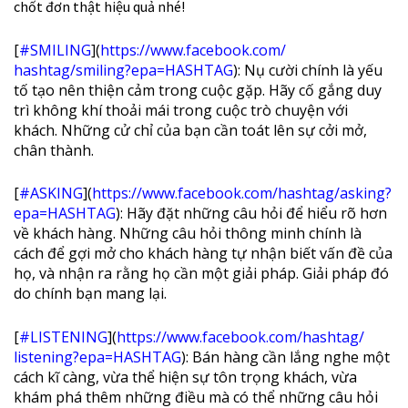
chốt đơn thật hiệu quả nhé!
[
#SMILING
](
https://www.facebook.com/
hashtag/smiling?epa=HASHTAG
): Nụ cười chính là yếu
tố tạo nên thiện cảm trong cuộc gặp. Hãy cố gắng duy
trì không khí thoải mái trong cuộc trò chuyện với
khách. Những cử chỉ của bạn cần toát lên sự cởi mở,
chân thành.
[
#ASKING
](
https://www.facebook.com/
hashtag/asking?
epa=HASHTAG
): Hãy đặt những câu hỏi để hiểu rõ hơn
về khách hàng. Những câu hỏi thông minh chính là
cách để gợi mở cho khách hàng tự nhận biết vấn đề của
họ, và nhận ra rằng họ cần một giải pháp. Giải pháp đó
do chính bạn mang lại.
[
#LISTENING
](
https://www.facebook.com/
hashtag/
listening?epa=HASHTAG
): Bán hàng cần lắng nghe một
cách kĩ càng, vừa thể hiện sự tôn trọng khách, vừa
khám phá thêm những điều mà có thể những câu hỏi