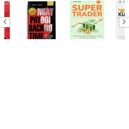
Thai Pham (Phạm Lê Thái) là nhà kinh doanh, nhà đầu
tư, nhà sáng lập cộng đồng HappyLive – Đầu tư tài
chính và thịnh vượng
Đọc thêm→
ĐĂNG KÍ NHẬN BẢN TIN