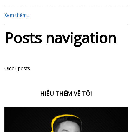
Xem thêm...
Không bao giờ quá
muộn để kiếm tiền, xây
dựng sự nghiệp
Jul 13, 2020