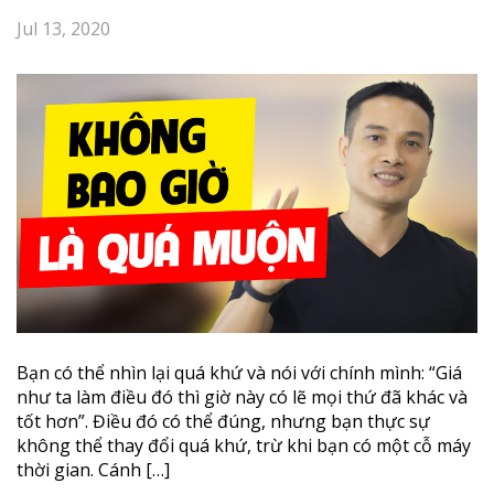
Aug 13, 2020
Vì sao đầu tư, kinh doanh phải để mắt tới giá vàng, lạm
phát cho đến kết quả của các cuộc bầu cử,…? Điều gì
làm nên sự khác biệt của một người thành công?