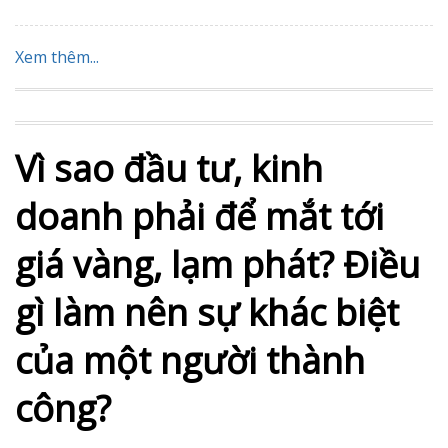
Sep 01, 2020
Với chiêu trò đa cấp “mỡ nó tự rán nó” – tức lấy tiền của
nhà đầu tư sau trả cho nhà đầu tư trước, nhiều hệ
thống lừa đảo đã khiến không ít người cả tin, sập bẫy,
mà gần đây là Gold Time. Mặc dù không kinh doanh,