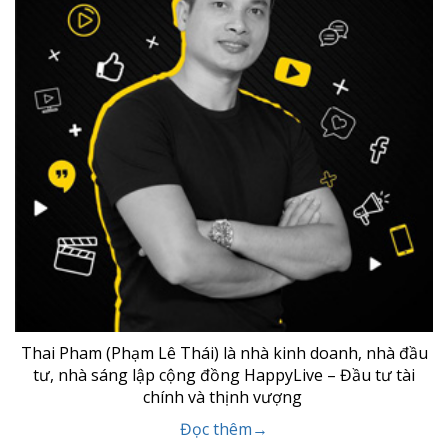
Bạn có thể nhìn lại quá khứ và nói với chính mình: “Giá
như ta làm điều đó thì giờ này có lẽ mọi thứ đã khác và
tốt hơn”. Điều đó có thể đúng, nhưng bạn thực sự
không thể thay đổi quá khứ, trừ khi bạn có một cỗ máy
thời gian. Cánh […]
Xem thêm...
Posts navigation