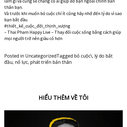
làm gì và cũng sẽ chẳng có ai giúp đỡ bạn ngoài chính bản
thân bạn.
Và trước khi muốn bỏ cuộc chí ít cũng hãy nhớ đến lý do vì sao
bạn bắt đầu.
#thiết_kế_cuộc_đời_thịnh_vượng
– Thai Pham Happy Live – Thay đổi cuộc sống bằng cách giúp
mọi người trở nên giàu có hơn
Posted in
Uncategorized
Tagged
bỏ cuộc\
,
lý do bắt
đầu
,
nổ lực
,
phát triển bản thân
HIỂU THÊM VỀ TÔI