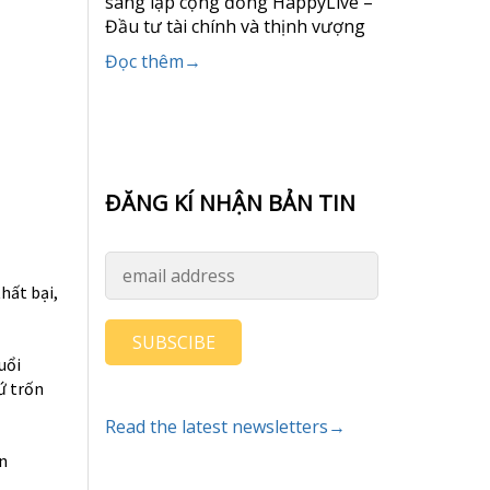
sáng lập cộng đồng HappyLive –
Đầu tư tài chính và thịnh vượng
Đọc thêm→
ĐĂNG KÍ NHẬN BẢN TIN
hất bại,
SUBSCIBE
uổi
ứ trốn
Read the latest newsletters→
n