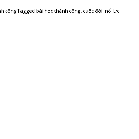
nh công
Tagged
bài học thành công
,
cuộc đời
,
nổ lực