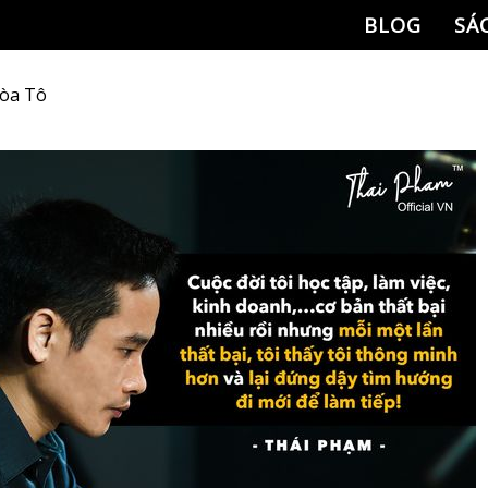
BLOG
SÁ
òa Tô