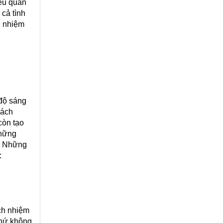
iều quan
 cả tình
h nhiệm
 độ sáng
rách
còn tạo
những
n. Những
:
ách nhiệm
chứ không