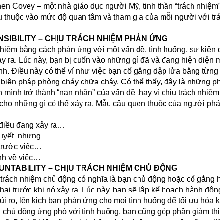
en Covey – một nhà giáo dục người Mỹ, tinh thần “trách nhiệm”
ụ thuộc vào mức độ quan tâm và tham gia của mỗi người với tr
NSIBILITY – CHỊU TRÁCH NHIỆM PHẢN ỨNG
 nhiệm bằng cách phản ứng với một vấn đề, tình huống, sự kiện 
ảy ra. Lúc này, bạn bị cuốn vào những gì đã và đang hiện diện
ình. Điều này có thể ví như việc bạn cố gắng dập lửa bằng từn
ác biện pháp phòng cháy chữa cháy. Có thể thấy, đây là những 
n mình trở thành “nạn nhân” của vấn đề thay vì chịu trách nhiệm
g cho những gì có thể xảy ra. Mẫu câu quen thuộc của người ph
 điều đang xảy ra…
 quyết, nhưng…
 trước việc…
nh về việc…
UNTABILITY – CHỊU TRÁCH NHIỆM CHỦ ĐỘNG
 trách nhiệm chủ động có nghĩa là bạn chủ động hoặc cố gắng 
hại trước khi nó xảy ra. Lúc này, bạn sẽ lập kế hoạch hành độn
ị rủi ro, lên kịch bản phản ứng cho mọi tình huống để tối ưu hóa 
n chủ động ứng phó với tình huống, bạn cũng góp phần giảm thiể