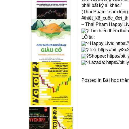
phải bất kỳ ai khác.”
(Thai Pham Team tổng
#thiết_kế_cuộc_đời_t
– Thai Pham Happy Liv
Tìm hiểu thêm th
LỒ tại:
Happy Live:
https:
Tiki:
https://bit.ly/3
Shopee:
https://bit.
Lazada:
https://bit
Posted in
Bài học thà