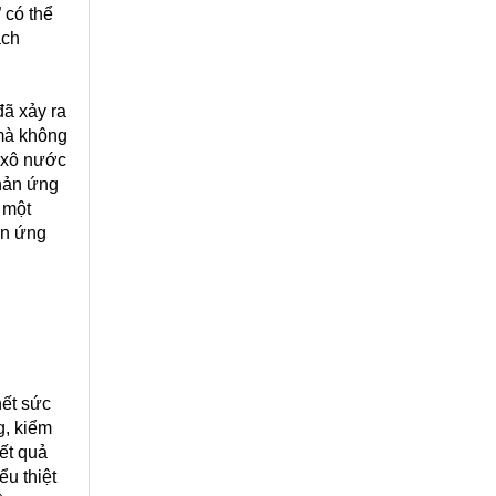
 có thể
ách
đã xảy ra
 mà không
g xô nước
phản ứng
 một
ản ứng
hết sức
g, kiểm
kết quả
u thiệt