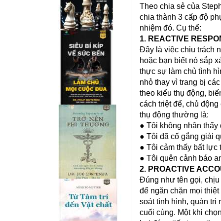
Theo chia sẻ của Steph
chia thành 3 cấp độ ph
nhiệm đó. Cụ thể:
1. REACTIVE RESPO
Đây là việc chịu trách
hoặc bạn biết nó sắp x
thực sự làm chủ tình h
nhỏ thay vì trang bị c
theo kiểu thụ động, biế
cách triệt để, chủ độn
thụ động thường là:
● Tôi không nhận thấy
● Tôi đã cố gắng giải
● Tôi cảm thấy bất lực
● Tôi quên cảnh báo a
2. PROACTIVE ACCO
Đúng như tên gọi, chịu
để ngăn chặn mọi thiệt 
soát tình hình, quản tr
cuối cùng. Một khi chọ