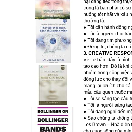
hại đáng tiếc trong thự
trọng là bạn phải có sự
huống tốt nhất và xấu
thường là:
● Tôi cần hành động n
● Tôi là người chịu tr
● Tôi đang tìm phương 
● Đừng lo, chúng ta c
3. CREATIVE RESPO
Về cơ bản, đây là hình
tạo cao hơn. Đó là khi
nhiệm trong công việc 
động lực cho thay đổi 
mang lại lợi ích cho c
mẫu câu quen thuộc mà 
● Tôi sẽ sáng tạo câu t
● Tôi là người sáng tạ
● Tôi đang nghĩ đến mộ
● Sao chúng ta không t
Les Brown – Nhà diễn t
cho cuộc sống của mìn