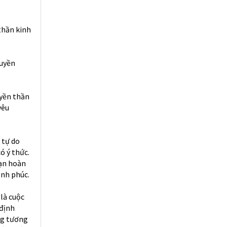
thần kinh
ruyền
uyền thần
yêu
 tự do
ó ý thức.
bạn hoàn
ạnh phúc.
là cuộc
 định
ng tương