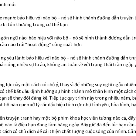
kinh mới.
 mạnh: báo hiệu với não bộ – nó sẽ hình thành đường dẫn truyền 
o bị tổn thương trong cơ thể bạn.
ngôn ngữ nào: báo hiệu với não bộ – nó sẽ hình thành đường dẫn t
 cầu não trái “hoạt động” công suất hơn.
g yêu lành: báo hiệu với não bộ – nó sẽ hình thành đường dẫn tr
ái sóng nhiều sự lo âu, không an toàn về với trạng thái tràn ngập 
g lực này một cách có chủ ý, thay vì để những suy nghĩ ngẫu nhiên
ẽ có thể bắt đầu định hướng sự hình thành mô thần kinh một cách c
bạn sẽ thay đổi đáng kể. Tiếp tục quy trình này trong nhiều năm, 
 bộ não quen xử lý các dấu hiệu tích cực như tình yêu, hòa bình, h
n truyện tranh hay một bộ phim khoa học viễn tưởng nào cả, đây 
bộ não là điều bạn đang làm hàng ngày. Bây giờ đã đến lúc bạn cần
 cách có chủ đích để cải thiện chất lượng cuộc sống của mình. Cũ