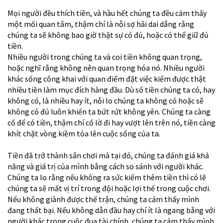
Mọi người đều thích tiền, và hầu hết chúng ta đều cảm thấy
một mối quan tâm, thậm chí là nỗi sợ hãi dai dẳng rằng
chúng ta sẽ không bao giờ thật sự có đủ, hoặc có thể giữ đủ
tiền.
Nhiều người trong chúng ta và coi tiền không quan trọng,
hoặc nghĩ rằng không nên quan trọng hóa nó. Nhiều người
khác sống công khai với quan điểm đặt việc kiếm được thật
nhiều tiền làm mục đích hàng đầu. Dù số tiền chúng ta có, hay
không có, là nhiều hay ít, nỗi lo chúng ta không có hoặc sẽ
không có đủ luôn khiến ta bứt rứt không yên. Chúng ta càng
cố để có tiền, thậm chí cố lờ đi hay vượt lên trên nó, tiền càng
khít chặt vòng kiềm tỏa lên cuộc sống của ta.
Tiền đã trở thành sân chơi mà tại đó, chúng ta đánh giá khả
năng và giá trị của mình bằng cách so sánh với người khác.
Chúng ta lo rằng nếu không ra sức kiếm thêm tiền thì có lẽ
chúng ta sẽ mất vị trí trong đội hoặc lợi thế trong cuộc chơi.
Nếu không giành được thế trận, chúng ta cảm thấy mình
đang thất bại. Nếu không dẫn đầu hay chí ít là ngang bằng với
người khác trong cuộc đua tài chính, chúng ta cảm thấy mình