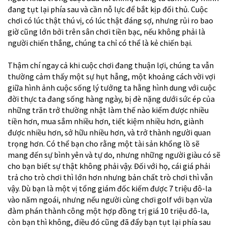
đang tụt lại phía sau và cần nỗ lực để bắt kịp đối thủ. Cuộc
chơi có lúc thật thú vị, có lúc thật đáng sợ, nhưng rủi ro bao
giờ cũng lớn bởi trên sân chơi tiền bạc, nếu không phải là
người chiến thắng, chúng ta chỉ có thể là kẻ chiến bại.
Thậm chí ngay cả khi cuộc chơi đang thuận lợi, chúng ta vẫn
thường cảm thấy một sự hụt hẫng, một khoảng cách vời vợi
giữa hình ảnh cuộc sống lý tưởng ta hằng hình dung với cuộc
đời thực ta đang sống hàng ngày, bị đè nặng dưới sức ép của
những trăn trở thường nhật làm thế nào kiếm được nhiều
tiền hơn, mua sắm nhiều hơn, tiết kiệm nhiều hơn, giành
được nhiều hơn, sở hữu nhiều hơn, và trở thành người quan
trọng hơn. Có thể bạn cho rằng một tài sản khổng lồ sẽ
mang đến sự bình yên và tự do, nhưng những người giàu có sẽ
cho bạn biết sự thật không phải vậy. Đối với họ, cái giá phải
trả cho trò chơi thì lớn hơn nhưng bản chất trò chơi thì vẫn
vậy. Dù bạn là một vị tổng giám đốc kiếm được 7 triệu đô-la
vào năm ngoái, nhưng nếu người cùng chơi golf với bạn vừa
đàm phán thành công một hợp đồng trị giá 10 triệu đô-la,
còn bạn thì không, điều đó cũng đã đẩy bạn tụt lại phía sau