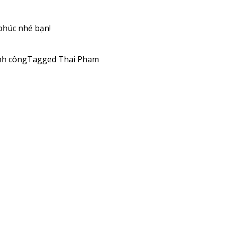
phúc nhé bạn!
nh công
Tagged
Thai Pham