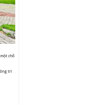
i một chỗ
ông trì