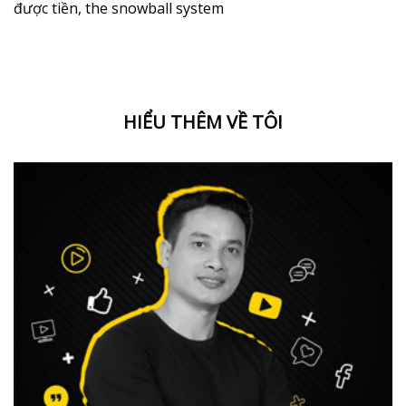
được tiền
,
the snowball system
HIỂU THÊM VỀ TÔI