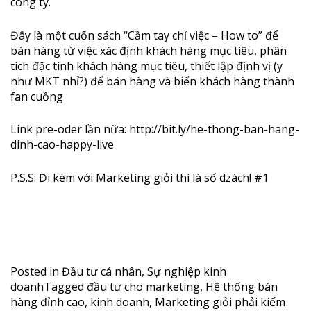
công ty.
Đây là một cuốn sách “Cầm tay chỉ việc – How to” để
bán hàng từ việc xác định khách hàng mục tiêu, phân
tích đặc tính khách hàng mục tiêu, thiết lập định vị (y
như MKT nhỉ?) để bán hàng và biến khách hàng thành
fan cuồng
Link pre-oder lần nữa:
http://bit.ly/he-thong-ban-hang-
dinh-cao-happy-live
P.S.S: Đi kèm với Marketing giỏi thì là số dzách! #1
Posted in
Đầu tư cá nhân
,
Sự nghiệp kinh
doanh
Tagged
đầu tư cho marketing
,
Hệ thống bán
hàng đỉnh cao
,
kinh doanh
,
Marketing giỏi phải kiếm