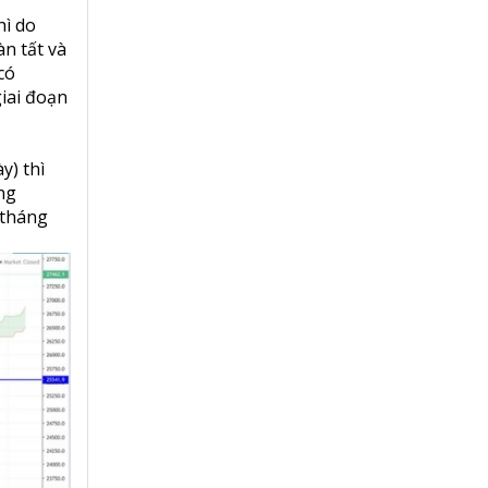
hì do
n tất và
có
giai đoạn
y) thì
ng
 tháng