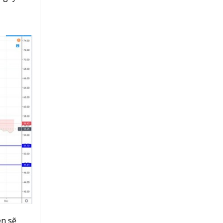
ên sẽ