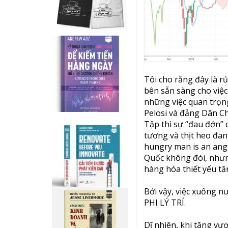
Tôi cho rằng đây là rủ
bên sẵn sàng cho việc
những việc quan trọng
Pelosi và đảng Dân Ch
Tập thì sự “đau đớn” 
tương và thịt heo đan
hungry man is an angr
Quốc không đói, nhưng
hàng hóa thiết yếu tăn
Bởi vậy, việc xuống 
PHI LÝ TRÍ.
Dĩ nhiên, khi tăng vượ