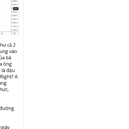
như cả 2
rung vào
ủa bà
ía ông
 là đậu
 Right? A
rung
hực,
n đường
 ngày