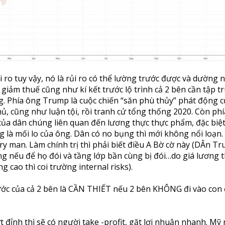
i ro tuy vậy, nó là rủi ro có thể lường trước được và dường 
 giảm thuế cũng như kí kết trước lộ trình cả 2 bên cần tập t
. Phía ông Trump là cuộc chiến “săn phù thủy” phát động c
ủ, cũng như luận tội, rồi tranh cử tổng thống 2020. Còn ph
của dân chúng liên quan đến lương thực thực phẩm, đặc biệt
g là mối lo của ông. Dân có no bụng thì mới không nổi loạn.
y man. Làm chính trị thì phải biết điều A Bờ cờ này (DÂn T
 nếu để họ đói và tầng lớp bần cùng bị đói…do giá lương t
g cao thì coi trường internal risks).
nước của cả 2 bên là CẦN THIẾT nếu 2 bên KHÔNG đi vào co
t đỉnh thì sẽ có người take -profit, gặt lợi nhuận nhanh. Mỹ