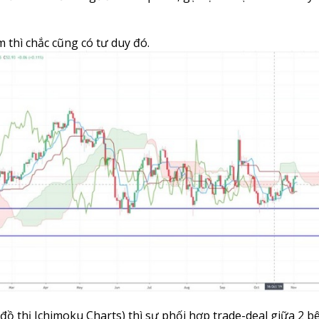
 thì chắc cũng có tư duy đó.
(đồ thị Ichimoku Charts) thì sự phối hợp trade-deal giữa 2 b