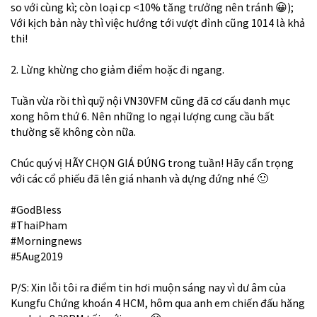
so với cùng kì; còn loại cp <10% tăng trưởng nên tránh
😀
);
Với kịch bản này thì việc hướng tới vượt đỉnh cũng 1014 là khả
thi!
2. Lừng khừng cho giảm điểm hoặc đi ngang.
Tuần vừa rồi thì quỹ nội VN30VFM cũng đã cơ cấu danh mục
xong hôm thứ 6. Nên những lo ngại lượng cung cầu bất
thường sẽ không còn nữa.
Chúc quý vị HÃY CHỌN GIÁ ĐÚNG trong tuần! Hãy cẩn trọng
với các cổ phiếu đã lên giá nhanh và dựng đứng nhé
🙂
#GodBless
#ThaiPham
#Morningnews
#5Aug2019
P/S: Xin lỗi tôi ra điểm tin hơi muộn sáng nay vì dư âm của
Kungfu Chứng khoán 4 HCM, hôm qua anh em chiến đấu hăng