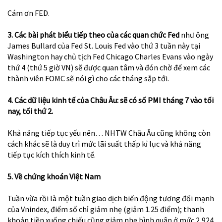
Cám ơn FED.
3. Các bài phát biểu tiếp theo của các quan chức Fed
như ông
James Bullard của Fed St. Louis Fed vào thứ 3 tuần này tại
Washington hay chủ tịch Fed Chicago
Charles Evans
vào ngày
thứ 4 (thứ 5 giờ VN) sẽ được quan tâm và đón chờ để xem các
thành viên FOMC sẽ nói gì cho các tháng sắp tới.
4. Các dữ liệu kinh tế của Châu Âu: sẽ có số PMI tháng 7 vào tối
nay, tối thứ 2.
Khả năng tiếp tục yếu nên… NHTW Châu Âu cũng không còn
cách khác sẽ là duy trì mức lãi suất thấp kỉ lục và khả năng
tiếp tục kích thích kinh tế.
5. Về chứng khoán Việt Nam
Tuần vừa rồi là một tuần giao dịch biến động tương đối mạnh
của Vnindex, điểm số chỉ giảm nhẹ (giảm 1.25 điểm); thanh
khoản tiền xuống chiếu cũng giảm nhẹ bình quân ở mức 2,924