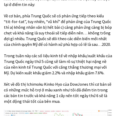
lại ở điểm tin này:
Về cơ bản, phía Trung Quốc sẽ có phản ứng tiếp theo kiểu
“tit-for-tat”, tuy nhiên, “vũ khí” để phản ứng của Trung Quốc
thì a) không nhân văn b) hết bài c) càng phản ứng càng bị bóp
chẹt và khả năng là suy thoái sẽ tiếp diễn nên… không trông
đợi gì nhiều.
Trung Quốc sẽ dõi theo các diễn biến mới nhất
của chính quyền Mỹ để có hành xử phù hợp có lẽ là sau…2020.
Trong tuần này các số liệu kinh tế về nhập khẩu/xuất khẩu của
Trung Quốc ngày thứ 5 cũng sẽ làm rõ sự thiệt hại nặng nề
của nền kinh tế Trung Quốc với căng thẳng thương mại với
Mỹ. Dự kiến xuất khẩu giảm 2.2% và nhập khẩu giảm 7.6%.
Xét về đồ thị Ichimoku Kinko Hyo của DowJones thì cơ bản sẽ
có những mức hỗ trợ ở màu xanh như tôi đã điểm tin trong
các bản tin trước và khả năng 1 cây nến tốt ngày thứ 6 sẽ là
một động thái tốt của bên mua.