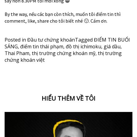
say hơn 8.30PM tối mới xong
😀
By the way, nếu các bạn còn thích, muốn tôi điểm tin thì
comment, like, share cho tôi biết nhé
🙂
. Cám ơn.
Posted in
Đầu tư chứng khoán
Tagged
ĐIỂM TIN BUỔI
SÁNG
,
điểm tin thái phạm
,
đồ thị ichimoku
,
giá dầu
,
Thai Pham
,
thị trường chứng khoán mỹ
,
thị trường
chứng khoán việt
HIỂU THÊM VỀ TÔI