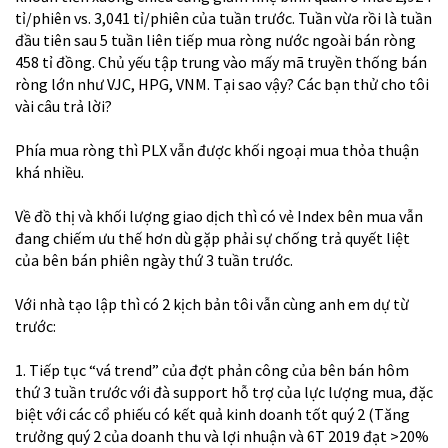
tỉ/phiên vs. 3,041 tỉ/phiên của tuần trước. Tuần vừa rồi là tuần
đầu tiên sau 5 tuần liên tiếp mua ròng nước ngoài bán ròng
458 tỉ đồng. Chủ yếu tập trung vào mấy mã truyền thống bán
ròng lớn như VJC, HPG, VNM. Tại sao vậy? Các bạn thử cho tôi
vài câu trả lời?
Phía mua ròng thì PLX vẫn được khối ngoại mua thỏa thuận
khá nhiều.
Về đồ thị và khối lượng giao dịch thì có vẻ Index bên mua vẫn
đang chiếm ưu thế hơn dù gặp phải sự chống trả quyết liệt
của bên bán phiên ngày thứ 3 tuần trước.
Với nhà tạo lập thì có 2 kịch bản tôi vẫn cùng anh em dự từ
trước:
1. Tiếp tục “vá trend” của đợt phản công của bên bán hôm
thứ 3 tuần trước với đà support hỗ trợ của lực lượng mua, đặc
biệt với các cổ phiếu có kết quả kinh doanh tốt quý 2 (Tăng
trưởng quý 2 của doanh thu và lợi nhuận và 6T 2019 đạt >20%