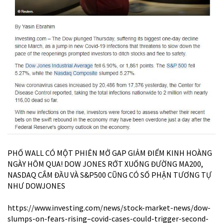
PHỐ WALL CÓ MỘT PHIÊN MỞ GAP GIẢM ĐIỂM KINH HOÀNG
NGÀY HÔM QUA! DOW JONES RỚT XUỐNG ĐƯỜNG MA200,
NASDAQ CẮM ĐẦU VÀ S&P500 CŨNG CÓ SỐ PHẬN TƯƠNG TỰ
NHƯ DOWJONES
https://www.investing.com/news/stock-market-news/dow-
slumps-on-fears-rising–covid-cases-could-trigger-second-