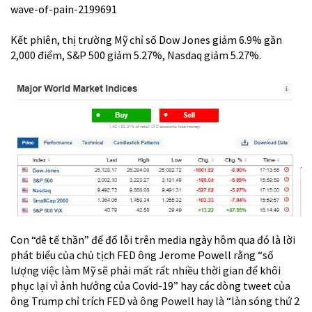
wave-of-pain-2199691
Kết phiên, thị trường Mỹ chỉ số Dow Jones giảm 6.9% gần
2,000 điểm, S&P 500 giảm 5.27%, Nasdaq giảm 5.27%.
Con “dê tế thần” để đổ lỗi trên media ngày hôm qua đó là lời
phát biểu của chủ tịch FED ông Jerome Powell rằng “số
lượng việc làm Mỹ sẽ phải mất rất nhiều thời gian để khôi
phục lại vì ảnh hưởng của Covid-19” hay các dòng tweet của
ông Trump chỉ trích FED và ông Powell hay là “làn sóng thứ 2