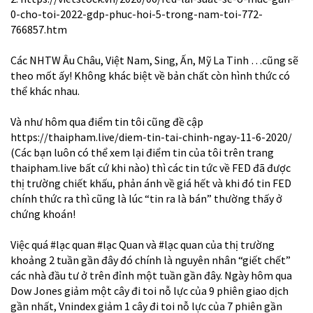
0-cho-toi-2022-gdp-phuc-hoi-5-trong-nam-toi-772-
766857.htm
Các NHTW Âu Châu, Việt Nam, Sing, Ấn, Mỹ La Tinh …cũng sẽ
theo mốt ấy! Không khác biệt về bản chất còn hình thức có
thể khác nhau.
Và như hôm qua điểm tin tôi cũng đề cập
https://thaipham.live/diem-tin-tai-chinh-ngay-11-6-2020/
(Các bạn luôn có thể xem lại điểm tin của tôi trên trang
thaipham.live bất cứ khi nào) thì các tin tức về FED đã được
thị trường chiết khấu, phản ánh về giá hết và khi đó tin FED
chính thức ra thì cũng là lúc “tin ra là bán” thường thấy ở
chứng khoán!
Việc quá
#lạc
quan
#lạc
Quan và
#lạc
quan của thị trường
khoảng 2 tuần gần đây đó chính là nguyên nhân “giết chết”
các nhà đầu tư ở trên đỉnh một tuần gần đây. Ngày hôm qua
Dow Jones giảm một cây đi toi nỗ lực của 9 phiên giao dịch
gần nhất, Vnindex giảm 1 cây đi toi nỗ lực của 7 phiên gần