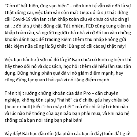
“Còn dĩ bất biến, ứng vạn biến” – nền kinh tế vẫn xấu: đó là sự
thật đừng cãi, việc làm vẫn còn mất tiếp: đó là sự thật đừng
cãi! Covid-19 vẫn lan tràn khắp toàn cầu và chưa có vắc xin gì
cả…: đó là sự thật đừng cãi. Tất nhiên, FED cũng tung tiền rẻ
khắp toàn cầu, và người người nhà nhà vì cớ đó lao vào chứng
khoán đánh bạc để trading kiếm thêm thu nhập không gửi
tiết kiệm nữa cũng là: Sự thật! Đừng có cãi các sự thật này!
Việc bạn hành xử với nó đó là gì? Bạn chưa có kinh nghiệm thì
hãy theo dõi nó và đọc sách, học hỏi thêm để hiểu lần sau tận
dụng. Đừng hưng phấn quá đà vì nó giảm điểm mạnh, hay
cũng đừng lạc quan thái quá vì nó tăng điểm mạnh.
Trên thị trường chứng khoán của dân Pro – dân chuyên
nghiệp, không tồn tại sự “hả hê” cả ở chiều gấu hay chiều bò
(bear or bull) kiểu “cho mày chết” mà đó chỉ là lý trí: khi nào
và lúc nào hệ thống của bạn bảo bạn phải mua, và khi nào hệ
thống của bạn nói rằng bạn phải bán!
Vậy đấy! Bài học đầu đời (đa phần các bạn ở đây) luôn đắt giá!