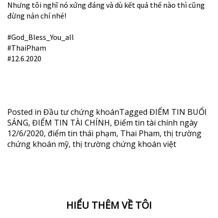
Nhưng tôi nghĩ nó xứng đáng và dù kết quả thế nào thì cũng
đừng nản chí nhé!
#God_Bless_You_all
#ThaiPham
#12.6.2020
Posted in
Đầu tư chứng khoán
Tagged
ĐIỂM TIN BUỔI
SÁNG
,
ĐIỂM TIN TÀI CHÍNH
,
Điểm tin tài chính ngày
12/6/2020
,
điểm tin thái phạm
,
Thai Pham
,
thị trường
chứng khoán mỹ
,
thị trường chứng khoán việt
HIỂU THÊM VỀ TÔI