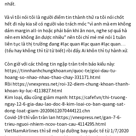
nhất.
Và vì tôi nói tôi là người điểm tin thành thử ra tôi nói chốt
hết đi này kia sẽ có người vào trách móc “vì anh mà em không
dám margin all-in hoặc phải bán khi ăn non, nghe sợ quá hà
nên em không ăn được nhiều” nên tôi chỉ mé mé nói 1 tuần
liên tục là thị trường đang
#lạc
quan
#lạc
quan
#lạc
quan…
(tếu hay không thì từ từ biết) rồi đấy. Ai khôn thì tự hành xử.
Còn giờ với các thông tin ngập tràn trên báo kiểu này:
https://tinnhanhchungkhoan.vn/quoc-te/gioi-dau-tu-
hoang-so-nhao-nhao-thao-chay-331171.html
Rồi
https://vnexpress.net/roi-32-diem-chung-khoan-thanh-
khoan-ky-luc-4113827.html
Kim loại, dầu cũng giảm mạnh:
https://cafef.vn/thi-truong-
ngay-12-6-gia-dau-lao-doc-8-kim-loai-co-ban-quang-sat-
dong-loat-giam-20200612070444121.chn
Covid-19 thì vẫn tràn lan
https://vnexpress.net/gan-7-6-
trieu-nguoi-nhiem-ncov-toan-cau-4114295.html
VietNamAirlines thì sẽ mở lại đường bay quốc tế từ 1/7/2020