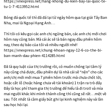
https://vnexpress.net/hang-khong-du-kien-bay-lai-quoc-te-
tu-1-7-4113952.html
Bóng đá quốc tế thì đã đá lại từ ngày hôm qua tại giải Tây Ban
Nha, mai là Ngoại Hạng Anh…
Thì tôi có kêu gọi các anh chị ngừng bán, các anh chị mới chơi
hôm nay cũng bán. Mà cái ác sẽ là bán ngay đầu phiên hôm
nay, theo dự báo của tôi và nhiều người nhé!
https://vnexpress.net/chung-khoan-ngay-12-6-co-the-bi-
ban-manh-dau-phien-4114285.html
Đã là quy luật của thị trường rồi, có muốn chống lại tâm lý
này cũng chả được, đầu phiên dự là nhà cái sẽ “nện” cho các
anh/chị mới mới mua 7 phiên hôm trước mà chưa chốt lời,
hoặc cắt lỗ (hoặc hàng chưa về tài khoản) 1 trận ra trò đấy.
Đây là học phí tham gia thị trường để hiểu là đi troll và mỉa
mai người khác khi mình thành công thì cũng sẽ rất…mệt về
sau. Tốt nhất là cầm giấy bút ghi lại kinh nghiệm này và lần
sau học hỏi lại.