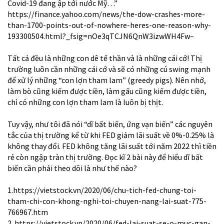
Covid-19 đang ập tới nước Mỹ…”
https://finance.yahoo.com/news/the-dow-crashes-more-
than-1700-points-out-of-nowhere-heres-one-reason-why-
193300504.html?_fsig=nOe3qTCJN6QnW3izwWH4Fw–
Tất cả đều là những con dê tế thần và là những cái cớ! Thị
trường luôn cần những cái cớ và sẽ có những cú swing mạnh
để xử lý những “con lợn tham lam” (greedy pigs). Nên nhớ,
làm bò cũng kiếm được tiền, làm gấu cũng kiếm được tiền,
chỉ có những con lợn tham lam là luôn bị thịt.
Tuy vậy, như tôi đã nói “dĩ bất biến, ứng vạn biến” các nguyên
tắc của thị trường kể từ khi FED giảm lãi suất về 0%-0.25% là
không thay đổi. FED không tăng lãi suất tới năm 2022 thì tiền
rẻ còn ngập tràn thị trường. Đọc kĩ 2 bài này để hiểu dĩ bất
biến cần phải theo dõi là như thế nào?
1.
https://vietstock.vn/2020/06/chu-tich-fed-chung-toi-
tham-chi-con-khong-nghi-toi-chuyen-nang-lai-suat-775-
766967.htm
2.
https://vietstock.vn/2020/06/fed-lai-suat-se-o-muc-gan-