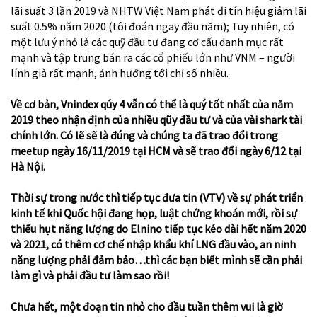
lãi suất 3 lần 2019 và NHTW Việt Nam phát đi tín hiệu giảm lãi
suất 0.5% năm 2020 (tôi đoán ngay đầu năm); Tuy nhiên, có
một lưu ý nhỏ là các quỹ đầu tư đang cơ cấu danh mục rất
mạnh và tập trung bán ra các cổ phiếu lớn như VNM – người
lính già rất mạnh, ảnh hưởng tới chỉ số nhiều.
Về cơ bản, Vnindex qúy 4 vẫn có thể là quý tốt nhất của năm
2019 theo nhận định của nhiều qũy đầu tư và của vài shark tài
chính lớn. Có lẽ sẽ là đúng và chúng ta đã trao đổi trong
meetup ngày 16/11/2019 tại HCM và sẽ trao đổi ngày 6/12 tại
Hà Nội.
Thời sự trong nước thì tiếp tục đưa tin (VTV) về sự phát triển
kinh tế khi Quốc hội đang họp, luật chứng khoán mới, rồi sự
thiếu hụt năng lượng do Elnino tiếp tục kéo dài hết năm 2020
và 2021, có thêm cơ chế nhập khẩu khí LNG đầu vào, an ninh
năng lượng phải đảm bảo…thì các bạn biết mình sẽ cần phải
làm gì và phải đầu tư làm sao rồi!
Chưa hết, một đoạn tin nhỏ cho đầu tuần thêm vui là giờ