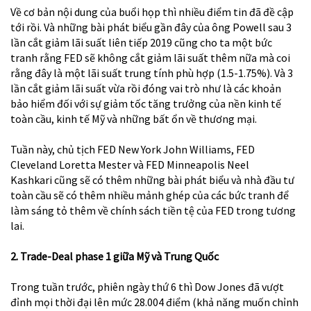
Về cơ bản nội dung của buổi họp thì nhiều điểm tin đã đề cập
tới rồi. Và những bài phát biểu gần đây của ông Powell sau 3
lần cắt giảm lãi suất liên tiếp 2019 cũng cho ta một bức
tranh rằng FED sẽ không cắt giảm lãi suất thêm nữa mà coi
rằng đây là một lãi suất trung tính phù hợp (1.5-1.75%). Và 3
lần cắt giảm lãi suất vừa rồi đóng vai trò như là các khoản
bảo hiểm đối với sự giảm tốc tăng trưởng của nền kinh tế
toàn cầu, kinh tế Mỹ và những bất ổn về thương mại.
Tuần này, chủ tịch FED New York
John Williams
, FED
Cleveland
Loretta Mester
và FED Minneapolis
Neel
Kashkari
cũng sẽ có thêm những bài phát biểu và nhà đầu tư
toàn cầu sẽ có thêm nhiều mảnh ghép của các bức tranh để
làm sáng tỏ thêm về chính sách tiền tệ của FED trong tương
lai.
2. Trade-Deal phase 1 giữa Mỹ và Trung Quốc
Trong tuần trước, phiên ngày thứ 6 thì Dow Jones đã vượt
đỉnh mọi thời đại lên mức 28.004 điểm (khả năng muốn chỉnh