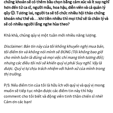
chứng khoán sẽ có thêm bầu chọn bằng cảm xúc và ít suy nghĩ
hơn đến từ ca sĩ, người mẫu, hoa hậu, diễn viên và cả quản lý
qũy
🙂
. Tương lai, người ta sẽ tổ chức nhiều hội thảo chứng
khoán như thế và… khi tiền nhiều thì mọi thứ sẽ là chân lý và
sẽ có nhiều người lắng nghe hùa theo?
Khà khà, chúng qúy vị một tuần mới nhiều năng lượng.
Disclaimer: Bản tin này của tôi không khuyến nghị mua bán,
tôi điểm tin và không nói mình sẽ ĐÚNG (Tôi không bao giờ
cho mình luôn là đúng và mọi việc chỉ mang tính tương đối);
nhưng các điều tôi nói sẽ khiến quý vị phải Suy nghĩ. Vậy là
được. Quý vị tự chịu trách nhiệm với hành xử của mình trong
thị trường.
P/S: Nếu điểm tin của tôi là hữu ích với quý vị và quý vị mong
muốn sẽ tiếp tục nhận được các điểm tin này thì hãy
comment cho tôi biết và động viên tinh thần chiến sĩ nhé!
Cám ơn các bạn!