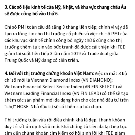
3. Các số liệu kinh tế của Mỹ, Nhật, và khu vực chung châu Âu
sẽ được công bố vào thứ 6.
Chỉ số PMI toàn cầu đã tăng 3 tháng liên tiếp; chính vì vậy đã
tạo ra lòng tin cho thị trường cổ phiếu và việc chỉ số PMI của
các khu vực kinh tế chính công bố ngày thứ 6 cũng cho thị
trường thêm tự tin vào bức tranh đã được cải thiện khi FED
giảm lãi suất liên tiếp 3 lần năm 2019 và Trade deal giữa
Trung Quốc và Mỹ đang có tiến triển.
4. Đối với thị trường chứng khoán Việt Nam:
Việc ra mắt 3 bộ
chỉ số mới là Vietnam Diamond Index (VN DIAMOND);
Vietnam Financial Select Sector Index (VN FIN SELECT) và
Vietnarn Leading Financial Index (VN FIN LEAD) có thể sẽ tạo
thêm các sản phẩm mới đa dạng hơn cho các nhà đầu tư trên
“chợ” HOSE. Nhà đầu tư sẽ có thêm sự lựa chọn.
Thị trường tuần vừa rồi điều chỉnh khá là đẹp, thanh khỏan
duy trì rất ổn định và ở mức khá chứng tỏ tiền đã lại tiếp tục
tìm đến chứng khoán tìm kiếm cơ hội sinh lời khi FED giảm