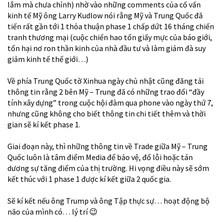
lắm mà chưa chỉnh) nhờ vào những comments của cố vấn
kinh tế Mỹ ông Larry Kudlow nói rằng Mỹ và Trung Quốc đã
tiến rất gần tới 1 thỏa thuận phase 1 chấp dứt 16 tháng chiến
tranh thương mại (cuộc chiến hao tổn giấy mực của báo giới,
tổn hại nơ ron thần kinh của nhà đầu tư và làm giảm đà suy
giảm kinh tế thế giới…)
Về phía Trung Quốc tờ Xinhua ngày chủ nhật cũng đăng tải
thông tin rằng 2 bên Mỹ – Trung đã có những trao đổi “đầy
tính xây dựng” trong cuộc hội đàm qua phone vào ngày thứ 7,
nhưng cũng không cho biết thông tin chi tiết thêm và thời
gian sẽ kí kết phase 1.
Giai đoạn này, thì những thông tin về Trade giữa Mỹ – Trung
Quốc luôn là tâm điểm Media để bảo vệ, đổ lỗi hoặc tán
dương sự tăng điểm của thị trường. Hi vọng điều này sẽ sớm
kết thúc với 1 phase 1 được kí kết giữa 2 quốc gia.
Sẽ kí kết nếu ông Trump và ông Tập thực sự… hoạt động bộ
não của mình có… lý trí
😉