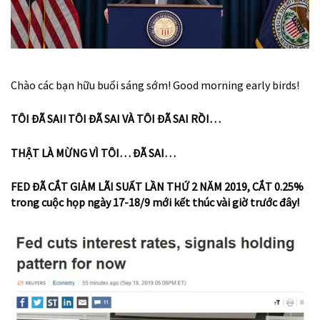
Chào các bạn hữu buổi sáng sớm! Good morning early birds!
TÔI ĐÃ SAI! TÔI ĐÃ SAI VÀ TÔI ĐÃ SAI RỒI…
THẬT LÀ MỪNG VÌ TÔI… ĐÃ SAI…
FED ĐÃ CẮT GIẢM LÃI SUẤT LẦN THỨ 2 NĂM 2019, CẮT 0.25%
trong cuộc họp ngày 17-18/9 mới kết thúc vài giờ trước đây!