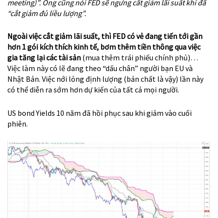
meeting)”. Ông cũng nói FED sẽ ngưng cắt giảm lãi suất khi đã
“cắt giảm đủ liều lượng”.
Ngoài việc cắt giảm lãi suất, thì FED có vẻ đang tiến tới gần
hơn 1 gói kích thích kinh tế, bơm thêm tiền thông qua việc
gia tăng lại các tài sản
(mua thêm trái phiếu chính phủ)…
Việc làm này có lẽ đang theo “dấu chân” người bạn EU và
Nhật Bản. Việc nới lỏng định lượng (bản chất là vậy) lần này
có thể diễn ra sớm hơn dự kiến của tất cả mọi người.
US bond Yields 10 năm đã hồi phục sau khi giảm vào cuối
phiên.