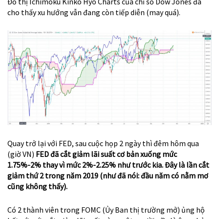
Đồ thị Ichimoku Kinko Hyo Charts của chỉ số Dow Jones đã
cho thấy xu hướng vẫn đang còn tiếp diễn (may quá).
Quay trở lại với FED, sau cuộc họp 2 ngày thì đêm hôm qua
(giờ VN)
FED đã cắt giảm lãi suất cơ bản xuống mức
1.75%-2% thay vì mức 2%-2.25% như trước kia. Đây là lần cắt
giảm thứ 2 trong năm 2019 (như đã nói: đầu năm có nằm mơ
cũng không thấy).
Có 2 thành viên trong FOMC (Ủy Ban thị trường mở) ủng hộ