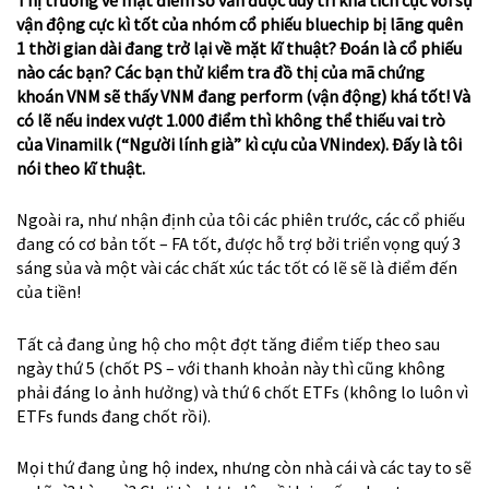
vận động cực kì tốt của nhóm cổ phiếu bluechip bị lãng quên
1 thời gian dài đang trở lại về mặt kĩ thuật? Đoán là cổ phiếu
nào các bạn? Các bạn thử kiểm tra đồ thị của mã chứng
khoán VNM sẽ thấy VNM đang perform (vận động) khá tốt! Và
có lẽ nếu index vượt 1.000 điểm thì không thể thiếu vai trò
của Vinamilk (“Người lính già” kì cựu của VNindex). Đấy là tôi
nói theo kĩ thuật.
Ngoài ra, như nhận định của tôi các phiên trước, các cổ phiếu
đang có cơ bản tốt – FA tốt, được hỗ trợ bởi triển vọng quý 3
sáng sủa và một vài các chất xúc tác tốt có lẽ sẽ là điểm đến
của tiền!
Tất cả đang ủng hộ cho một đợt tăng điểm tiếp theo sau
ngày thứ 5 (chốt PS – với thanh khoản này thì cũng không
phải đáng lo ảnh hưởng) và thứ 6 chốt ETFs (không lo luôn vì
ETFs funds đang chốt rồi).
Mọi thứ đang ủng hộ index, nhưng còn nhà cái và các tay to sẽ