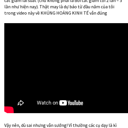
cắt giảm lãi suất (chứ không phải là đòi cắt giảm tới 2 lần – 3
lần như hiện nay). Thật may là dự báo từ đầu năm của tôi
trong video này về KHỦNG HOẢNG KINH TẾ vẫn đúng
Vậy nên, dù sai nhưng vẫn sướng! Vì thường các cụ dạy là kì