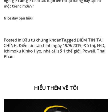
nghĩ gì? Làm gì? Chơi tàu lượn lên rồi lại xuống hay tạo ra
một trend mới???
Nice day bạn hữu!
Posted in
Đầu tư chứng khoán
Tagged
ĐIỂM TIN TÀI
CHÍNH
,
Điểm tin tài chính ngày 19/9/2019
,
Đồ thị
,
FED
,
Ichimoku Kinko Hyo
,
nhà cái số 1 thế giới
,
Powell
,
Thai
Pham
HIỂU THÊM VỀ TÔI