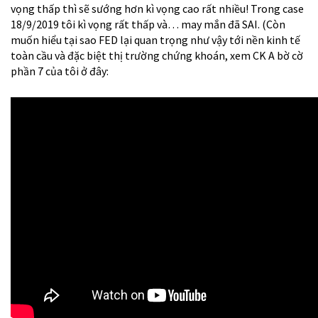
vọng thấp thì sẽ sướng hơn kì vọng cao rất nhiều! Trong case
18/9/2019 tôi kì vọng rất thấp và… may mắn đã SAI. (Còn
muốn hiểu tại sao FED lại quan trọng như vậy tới nền kinh tế
toàn cầu và đặc biệt thị trường chứng khoán, xem CK A bờ cờ
phần 7 của tôi ở đây: