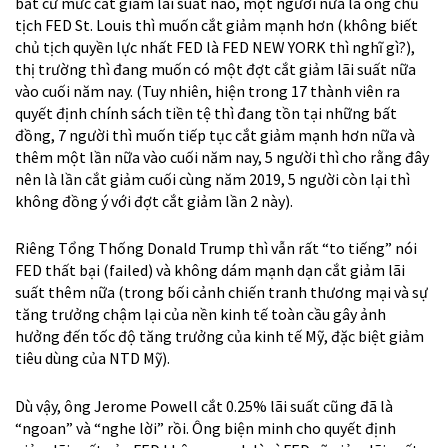
bất cứ mức cắt giảm lãi suất nào, một người nữa là ông chủ
tịch FED St. Louis thì muốn cắt giảm mạnh hơn (không biết
chủ tịch quyền lực nhất FED là FED NEW YORK thì nghĩ gì?),
thị trường thì đang muốn có một đợt cắt giảm lãi suất nữa
vào cuối năm nay. (Tuy nhiên, hiện trong 17 thành viên ra
quyết định chính sách tiền tệ thì đang tồn tại những bất
đồng, 7 người thì muốn tiếp tục cắt giảm mạnh hơn nữa và
thêm một lần nữa vào cuối năm nay, 5 người thì cho rằng đây
nên là lần cắt giảm cuối cùng năm 2019, 5 người còn lại thì
không đồng ý với đợt cắt giảm lần 2 này).
Riêng Tổng Thống Donald Trump thì vẫn rất “to tiếng” nói
FED thất bại (failed) và không dám mạnh dạn cắt giảm lãi
suất thêm nữa (trong bối cảnh chiến tranh thương mại và sự
tăng trưởng chậm lại của nền kinh tế toàn cầu gây ảnh
hưởng đến tốc độ tăng trưởng của kinh tế Mỹ, đặc biệt giảm
tiêu dùng của NTD Mỹ).
Dù vậy, ông Jerome Powell cắt 0.25% lãi suất cũng đã là
“ngoan” và “nghe lời” rồi. Ông biện minh cho quyết định