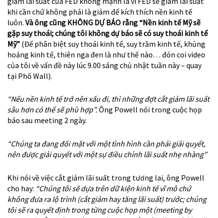
giảm lãi suất của FED không mạnh là vì FED sẽ giảm lãi suất
khi cần chứ không phải là giảm để kích thích nền kinh tế
luôn.
Và ông cũng KHÔNG DỰ BÁO rằng “Nền kinh tế Mỹ sẽ
gặp suy thoái; chúng tôi không dự báo sẽ có suy thoái kinh tế
Mỹ”
(Để phân biệt suy thoái kinh tế, suy trầm kinh tế, khủng
hoảng kinh tế, thiên nga đen là như thế nào… đón coi video
của tôi về vấn đề này lúc 9.00 sáng chủ nhật tuần này – quay
tại Phố Wall).
“Nếu nền kinh tế trở nên xấu đi, thì những đợt cắt giảm lãi suất
sâu hơn có thể sẽ phù hợp”.
Ông Powell nói trong cuộc họp
báo sau meeting 2 ngày.
“Chúng ta đang đối mặt với một tình hình cần phải giải quyết,
nên được giải quyết với một sự điều chỉnh lãi suất nhẹ nhàng”
Khi nói về việc cắt giảm lãi suất trong tương lai, ông Powell
cho hay:
“Chúng tôi sẽ dựa trên dữ kiện kinh tế vĩ mô chứ
không đưa ra lộ trình (cắt giảm hay tăng lãi suất) trước; chúng
tôi sẽ ra quyết định trong từng cuộc họp một (meeting by