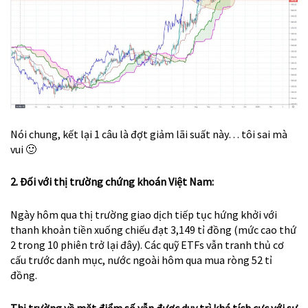
Nói chung, kết lại 1 câu là đợt giảm lãi suất này… tôi sai mà
vui 🙂
2. Đối với thị trường chứng khoán Việt Nam:
Ngày hôm qua thị trường giao dịch tiếp tục hứng khởi với
thanh khoản tiền xuống chiếu đạt 3,149 tỉ đồng (mức cao thứ
2 trong 10 phiên trở lại đây). Các quỹ ETFs vẫn tranh thủ cơ
cấu trước danh mục, nước ngoài hôm qua mua ròng 52 tỉ
đồng.
Thị trường về mặt điểm số vẫn được duy trì khá tích cực với sự