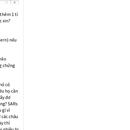
thêm 1 tỉ
c xin?
ern) nếu
trên
ng chứng
 nó có
iều họ cần
hây đơ
ông? SARs
 gì vì
ở các châu
ày thì
i nhiều hi