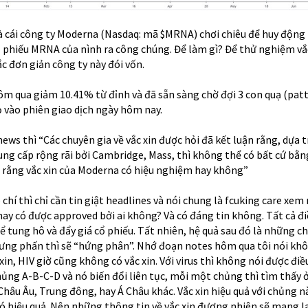
là cái công ty Moderna (Nasdaq: mã $MRNA) chơi chiêu để huy động 
ổ phiếu MRNA của nình ra công chúng. Để làm gì? Để thử nghiệm vắ
c đơn giản công ty này đói vốn.
 qua giảm 10.41% từ đỉnh và đã sẵn sàng chờ đợi 3 con quạ (patt
 vào phiên giao dịch ngày hôm nay.
ws thì “Các chuyên gia về vắc xin được hỏi đã kết luận rằng, dựa 
ng cấp rộng rãi bởi Cambridge, Mass, thì không thể có bất cứ bằ
là rằng vắc xin của Moderna có hiệu nghiệm hay không”
 chí thì chỉ cần tin giật headlines và nói chung là fcuking care xem
hay có được approved bởi ai không? Và có đáng tin không. Tất cả đ
để tung hô và đẩy giá cổ phiếu. Tất nhiên, hệ quả sau đó là những c
ưng phấn thì sẽ “hứng phân”. Nhớ đoạn notes hôm qua tôi nói kh
in, HIV giờ cũng không có vắc xin. Với virus thì không nói được điều
hủng A-B-C-D và nó biến đổi liên tục, mỗi một chủng thì tìm thấy 
Châu Âu, Trung đông, hay Á Châu khác. Vắc xin hiệu quả với chủng n
ó hiệu quả. Nên những thông tin về vắc xin đương nhiên sẽ mang lạ