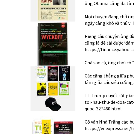
ông Obama cũng đã từng 
Mọi chuyện đang chờ ông
ngày càng khó và thú vị 
Riêng câu chuyện ông dù
cũng là đề tài được ‘đá
https://finance.yahoo.
Chả sao cả, ông chơi có
Các căng thẳng giữa ph
lắm giữa các siêu cường:
TT Trump quyết cắt gi
toi-hau-thu-de-doa-cat
quoc-327460.html
Cố vấn Nhà Trắng cáo buộ
https://vnexpress.net