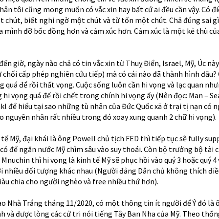
hân tôi cũng mong muốn có vắc xin hay bất cứ ai đều cần vậy. Có đi
 chút, biết nghi ngờ một chút và từ tốn một chút. Chả đúng sai gì
a mình đỡ bốc đồng hơn và cảm xúc hơn. Cảm xúc là một kẻ thù củ
 đến giờ, ngày nào chả có tin vắc xin từ Thuỵ Điển, Israel, Mỹ, Úc n
ừ chối cấp phép nghiên cứu tiếp) mà có cái nào đã thành hình đâu? 
 quá để rồi thất vọng. Cuộc sống luôn cần hi vọng và lạc quan nh
ng hi vọng quá để rồi chết trong chính hi vọng ấy (Nên đọc: Man – Se
l để hiểu tại sao những tù nhân của Đức Quốc xã ở trại tị nạn có 
do nguyên nhân rất nhiều trong đó xoay xung quanh 2 chữ hi vọng).
 tế Mỹ, đại khái là ông Powell chủ tịch FED thì tiếp tục sẽ fully su
D có để ngăn nước Mỹ chìm sâu vào suy thoái. Còn bộ trưởng bộ tài 
à Mnuchin thì hi vọng là kinh tế Mỹ sẽ phục hồi vào quý 3 hoặc quý 4
ới nhiều đối tượng khác nhau (Người đảng Dân chủ không thích điề
iàu chia cho người nghèo và free nhiều thứ hơn).
vào Nhà Trắng tháng 11/2020, có một thông tin ít người để Ý đó là 
 và được lòng các cử tri nói tiếng Tây Ban Nha của Mỹ. Theo thốn