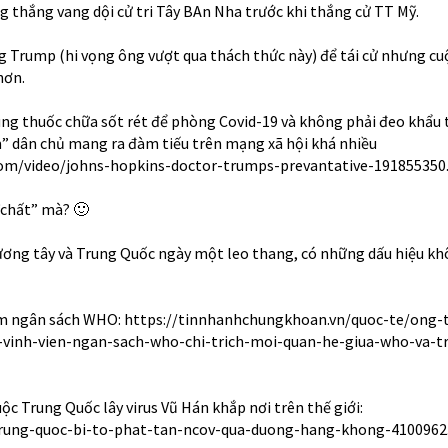
thắng vang dội cử tri Tây BAn Nha trước khi thắng cử TT Mỹ.
 Trump (hi vọng ông vượt qua thách thức này) để tái cử nhưng cu
hơn.
ng thuốc chữa sốt rét để phòng Covid-19 và không phải đeo khẩu 
m” dân chủ mang ra đàm tiếu trên mạng xã hội khá nhiều
com/video/johns-hopkins-doctor-trumps-prevantative-191855350
 “chất” mà?
🙂
ương tây và Trung Quốc ngày một leo thang, có những dấu hiệu kh
ảm ngân sách WHO:
https://tinnhanhchungkhoan.vn/quoc-te/ong-
-vinh-vien-ngan-sach-who-chi-trich-moi-quan-he-giua-who-va-t
c Trung Quốc lây virus Vũ Hán khắp nơi trên thế giới:
/trung-quoc-bi-to-phat-tan-ncov-qua-duong-hang-khong-4100962