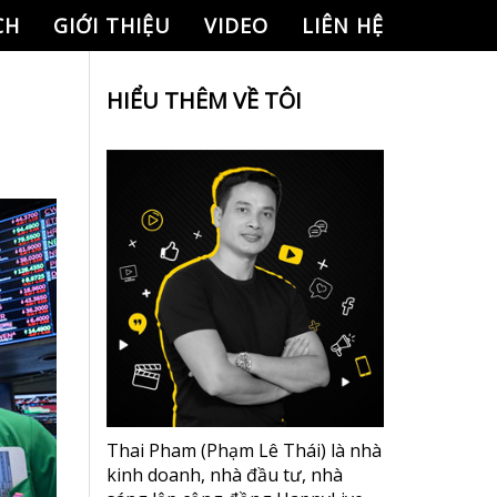
CH
GIỚI THIỆU
VIDEO
LIÊN HỆ
HIỂU THÊM VỀ TÔI
Thai Pham (Phạm Lê Thái) là nhà
kinh doanh, nhà đầu tư, nhà