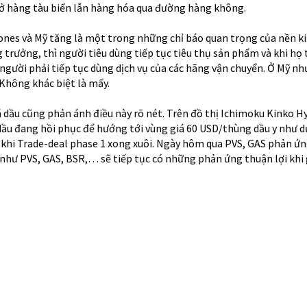
 ở hàng tàu biển lẫn hàng hóa qua đường hàng không.
ones và Mỹ tăng là một trong những chỉ báo quan trọng của nền kin
g trưởng, thì người tiêu dùng tiếp tục tiêu thụ sản phẩm và khi họ 
gười phải tiếp tục dùng dịch vụ của các hãng vận chuyển. Ở Mỹ như
 Không khác biệt là mấy.
 dầu cũng phản ánh điều này rõ nét. Trên đồ thị Ichimoku Kinko H
á dầu đang hồi phục để hướng tới vùng giá 60 USD/thùng dầu y như 
 khi Trade-deal phase 1 xong xuôi. Ngày hôm qua PVS, GAS phản ứng
 như PVS, GAS, BSR,… sẽ tiếp tục có những phản ứng thuận lợi khi 