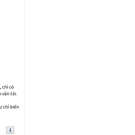
 chỉ có
 vận tải.
ư chỉ biến