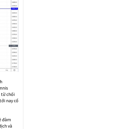
ch
nnis
 từ chối
ới nay cổ
về đàm
dịch và