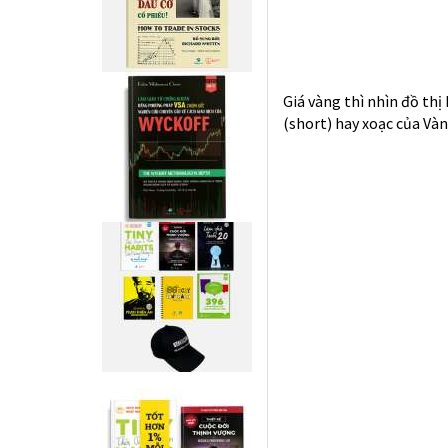
Với diễn biến của thị tr
cũ 1 năm, thiết lập vào 
Nam vượt đỉnh 1 năm khi
Với tiền rẻ sẽ tràn ra từ
khi FED cut giảm lãi suấ
cũng cần 1-3 tháng; kiểu
thích kinh tế từ 1/2020 
1.200 không phải là vấn 