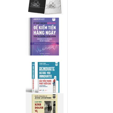
Giá vàng thì nhìn đồ thị
(short) hay xoạc của Vàn