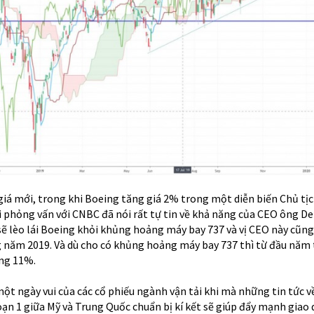
 giá mới, trong khi Boeing tăng giá 2% trong một diễn biến Chủ tị
 phỏng vấn với CNBC đã nói rất tự tin về khả năng của CEO ông De
ẽ lèo lái Boeing khỏi khủng hoảng máy bay 737 và vị CEO này cũng
năm 2019. Và dù cho có khủng hoảng máy bay 737 thì từ đầu năm t
ăng 11%.
ột ngày vui của các cổ phiếu ngành vận tải khi mà những tin tức 
ạn 1 giữa Mỹ và Trung Quốc chuẩn bị kí kết sẽ giúp đẩy mạnh giao 