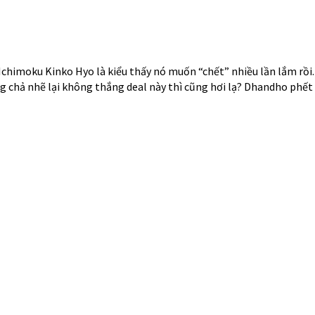
ường chứng khoán Việt Nam, sau chuỗi 3 ngày liên tiếp tăng điểm v
ngày 4/10/2018 ở 1.024,68 điểm thì ngày hôm qua chính thức thị tr
 có lúc đạt điểm số 1.026,53 điểm.
 Mỹ, Châu Âu, Nhật Bản, Úc, Singapore, Ấn Độ, và cả Việt Nam (dự kiế
t lần 3/2019 thì các NHTW các nước cũng sẽ vận hành tương tự. Có 
 như Việt Nam “khôn hơn” thì năm 2019 đã về GDP chỉ tiêu thì có t
cho một chu kì mới năm sau chẳng hạn) thì việc Index sẽ vượt lại đỉ
đề khó và cũng chả phải ngoài tầm với trong trung hạn.