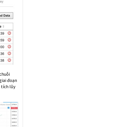
 chuỗi
giai đoạn
 tích lũy