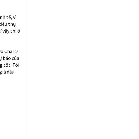
h tế, vì
tiêu thụ
 vậy thì ở
yo Charts
dự báo của
 tốt. Tôi
giá dầu