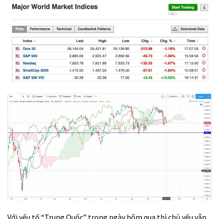
Với yếu tố “Trung Quốc” trong ngày hôm qua thì chủ yếu vẫn