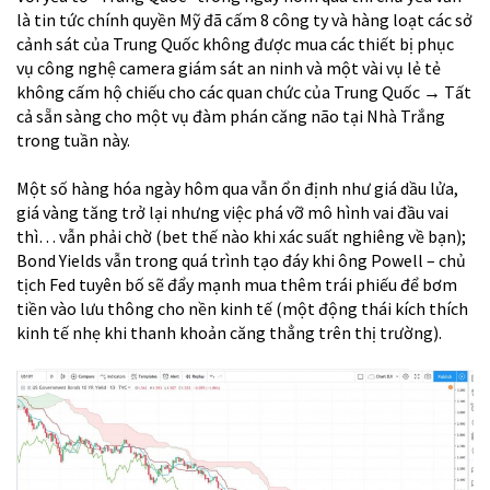
là tin tức chính quyền Mỹ đã cấm 8 công ty và hàng loạt các sở
cảnh sát của Trung Quốc không được mua các thiết bị phục
vụ công nghệ camera giám sát an ninh và một vài vụ lẻ tẻ
không cấm hộ chiếu cho các quan chức của Trung Quốc → Tất
cả sẵn sàng cho một vụ đàm phán căng não tại Nhà Trắng
trong tuần này.
Một số hàng hóa ngày hôm qua vẫn ổn định như giá dầu lửa,
giá vàng tăng trở lại nhưng việc phá vỡ mô hình vai đầu vai
thì… vẫn phải chờ (bet thế nào khi xác suất nghiêng về bạn);
Bond Yields vẫn trong quá trình tạo đáy khi ông Powell – chủ
tịch Fed tuyên bố sẽ đẩy mạnh mua thêm trái phiếu để bơm
tiền vào lưu thông cho nền kinh tế (một động thái kích thích
kinh tế nhẹ khi thanh khoản căng thẳng trên thị trường).