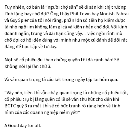
Tuy nhiên, cơ bản là “người thợ săn” sẽ đi săn khi thị trường
tĩnh lặng hay chờ đợi? Ông thầy Phil Town hay Monish Pabrai
và Guy Spier của tôi nói rằng, phần lớn số tiền họ kiếm được
là nhờ ngồi im không làm gì cả và kiên nhẫn chờ đợi. Với kinh
doanh ngắn, trung và dài hạn cũng vậy… việc ngồi rình mò
chờ đợi cơ hội đến đúng với mình như một cú đánh để đời rất
đáng để học tập về tư duy.
Một số cổ phiếu đu theo chứng quyền tôi đã cảnh báo! Sẽ
không nói lại lần thứ 3.
Và vẫn quan trọng là câu kết trong ngày lặp lại hôm qua:
“Vậy nên, tiền thì vẫn chảy, quan trọng là những cổ phiếu tốt,
cổ phiếu trụ bị lãng quên có lẽ sẽ vẫn thu hút cho đến khi
BCTC quý 3 ra mắt thì sẽ có bức tranh rõ ràng hơn về tình
hình của các doanh nghiệp niêm yết!”
A Good day for all.