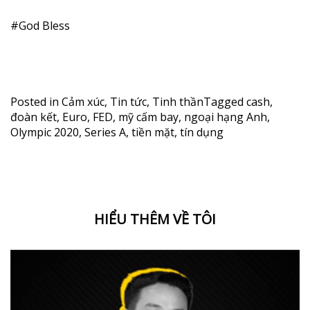
#
God
Bless
Posted in
Cảm xúc
,
Tin tức
,
Tinh thần
Tagged
cash
,
đoàn kết
,
Euro
,
FED
,
mỹ cấm bay
,
ngoại hạng Anh
,
Olympic 2020
,
Series A
,
tiền mặt
,
tín dụng
HIỂU THÊM VỀ TÔI