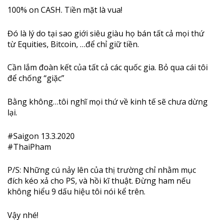
100% on CASH. Tiền mặt là vua!
Đó là lý do tại sao giới siêu giàu họ bán tất cả mọi thứ
từ Equities, Bitcoin, …để chỉ giữ tiền.
Cần lắm đoàn kết của tất cả các quốc gia. Bỏ qua cái tôi
để chống “giặc”
Bằng không…tôi nghĩ mọi thứ về kinh tế sẽ chưa dừng
lại.
#
Saigon
13.3.2020
#
ThaiPham
P/S: Những cú nảy lên của thị trường chỉ nhằm mục
đích kéo xả cho PS, và hồi kĩ thuật. Đừng ham nếu
không hiểu 9 dấu hiệu tôi nói kể trên.
Vậy nhé!