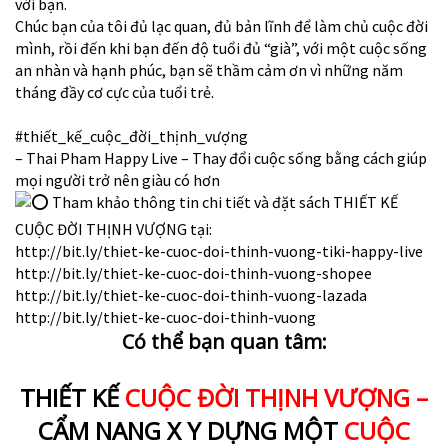
với bạn.
Chúc bạn của tôi đủ lạc quan, đủ bản lĩnh để làm chủ cuộc đời
mình, rồi đến khi bạn đến độ tuổi đủ “già”, với một cuộc sống
an nhàn và hạnh phúc, bạn sẽ thầm cảm ơn vì những năm
tháng đầy cơ cực của tuổi trẻ.
#thiết_kế_cuộc_đời_thịnh_vượng
– Thai Pham Happy Live – Thay đổi cuộc sống bằng cách giúp
mọi người trở nên giàu có hơn
Tham khảo thông tin chi tiết và đặt sách THIẾT KẾ
CUỘC ĐỜI THỊNH VƯỢNG tại:
http://bit.ly/thiet-ke-cuoc-doi-thinh-vuong-tiki-happy-live
http://bit.ly/thiet-ke-cuoc-doi-thinh-vuong-shopee
http://bit.ly/thiet-ke-cuoc-doi-thinh-vuong-lazada
http://bit.ly/thiet-ke-cuoc-doi-thinh-vuong
Có thể bạn quan tâm:
THIẾT KẾ
CUỘC ĐỜI THỊNH VƯỢNG –
CẨM NANG X Y DỰNG MỘT
CUỘC