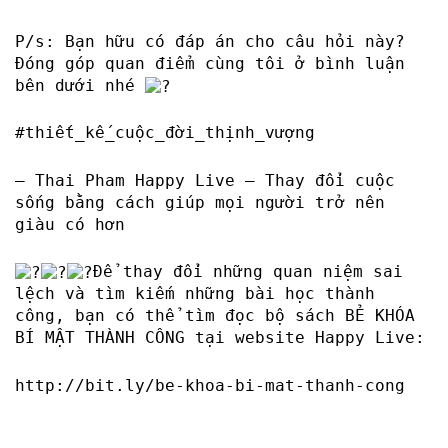
P/s: Bạn hữu có đáp án cho câu hỏi này?
Đóng góp quan điểm cùng tôi ở bình luận
bên dưới nhé
#thiết_kế_cuộc_đời_thịnh_vượng
– Thai Pham Happy Live – Thay đổi cuộc
sống bằng cách giúp mọi người trở nên
giàu có hơn
Để thay đổi những quan niệm sai
lệch và tìm kiếm những bài học thành
công, bạn có thể tìm đọc bộ sách BẺ KHÓA
BÍ MẬT THÀNH CÔNG tại website Happy Live:
http://bit.ly/be-khoa-bi-mat-thanh-cong