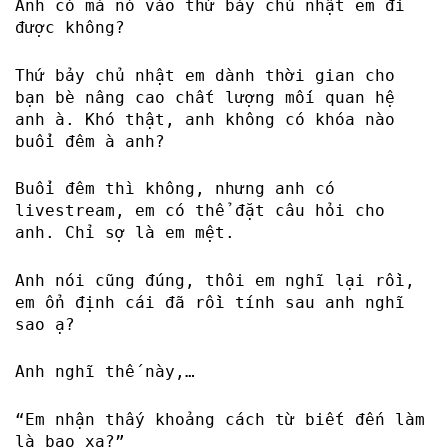
Anh có mà nó vào thứ bảy chủ nhật em đi
được không?
Thứ bảy chủ nhật em dành thời gian cho
bạn bè nâng cao chất lượng mối quan hệ
anh à. Khó thật, anh không có khóa nào
buổi đêm à anh?
Buổi đêm thì không, nhưng anh có
livestream, em có thể đặt câu hỏi cho
anh. Chỉ sợ là em mệt.
Anh nói cũng đúng, thôi em nghĩ lại rồi,
em ổn định cái đã rồi tính sau anh nghĩ
sao ạ?
Anh nghĩ thế này,…
“Em nhận thấy khoảng cách từ biết đến làm
là bao xa?”